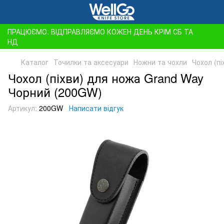
ПРАЦЮЄМО. ВІДПРАВЛЯЄМО КОЖЕН ДЕНЬ КРІМ СБ ТА
НД
Каталог
Точилки та аксесуари
Ножни та чохли
Чохол (п
Чохол (піхви) для ножа Grand Way
Чорний (200GW)
Артикул:
200GW
Написати відгук