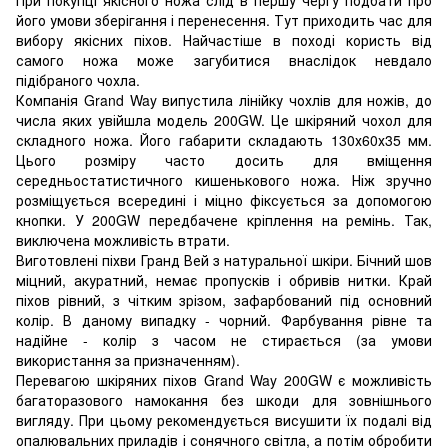
його умови зберігання і перенесення. Тут приходить час для
вибору якісних піхов. Найчастіше в поході користь від
самого ножа може загубитися внаслідок невдало
підібраного чохла.
Компанія Grand Way випустила лінійку чохлів для ножів, до
числа яких увійшла модель 200GW. Це шкіряний чохол для
складного ножа. Його габарити складають 130х60х35 мм.
Цього розміру часто досить для вміщення
середньостатистичного кишенькового ножа. Ніж зручно
розміщується всередині і міцно фіксується за допомогою
кнопки. У 200GW передбачене кріплення на ремінь. Так,
виключена можливість втрати.
Виготовлені піхви Гранд Вей з натуральної шкіри. Бічний шов
міцний, акуратний, немає пропусків і обривів нитки. Край
піхов рівний, з чітким зрізом, зафарбований під основний
колір. В даному випадку - чорний. Фарбування рівне та
надійне - колір з часом не стирається (за умови
використання за призначенням).
Перевагою шкіряних піхов Grand Way 200GW є можливість
багаторазового намокання без шкоди для зовнішнього
вигляду. При цьому рекомендується висушити їх подалі від
опалювальних приладів і сонячного світла, а потім обробити