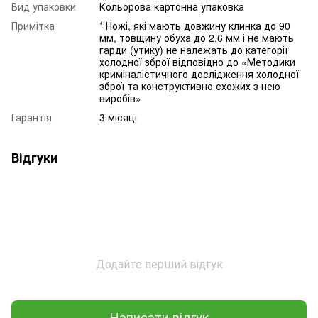
Вид упаковки
Кольорова картонна упаковка
Примітка
* Ножі, які мають довжину клинка до 90
мм, товщину обуха до 2.6 мм і не мають
гарди (утику) не належать до категорії
холодної зброї відповідно до «Методики
криміналістичного дослідження холодної
зброї та конструктивно схожих з нею
виробів»
Гарантія
3 місяці
Відгуки
Додайте перший відгук
Написати відгук