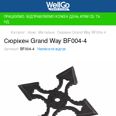
ПРАЦЮЄМО. ВІДПРАВЛЯЄМО КОЖЕН ДЕНЬ КРІМ СБ ТА
НД
Каталог
Ножі
Метальні
Сюрікен Grand Way BF004-4
Сюрікен Grand Way BF004-4
Артикул:
BF004-4
Написати відгук