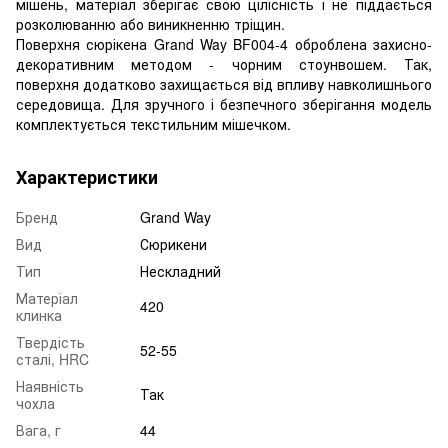
мішень, матеріал зберігає свою цілісність і не піддається
розколюванню або виникненню тріщин.
Поверхня сюрікена Grand Way BF004-4 оброблена захисно-
декоративним методом - чорним стоунвошем. Так,
поверхня додатково захищається від впливу навколишнього
середовища. Для зручного і безпечного зберігання модель
комплектується текстильним мішечком.
Характеристики
Бренд
Grand Way
Вид
Сюрикени
Тип
Нескладний
Матеріал
420
клинка
Твердість
52-55
сталі, HRC
Наявність
Так
чохла
Вага, г
44