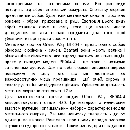
загостреними та заточеними лезами. Всі різновиди
походять від зброї японський самураїв. Спочатку сюрікен
представляв собою будь-який метальний снаряд і дослівно
означав - зброя, прихована в руці. Еволюція цього виду
зброї сталася саме в силу того, що воїнам часто
доводилося метати всілякі предмети для того, щоб
убезпечити і врятувати своє життя.
Метальна зірочка Grand Way BF004-4 представляє собою
різновид сюрікена - сякен. Взагалі вони мають велике і
різноманітне сімейство, яке підрозділяється на кілька видів,
проте у випадку моделі BF004-4 - це зірка з чотирма
заточеними зубами. Сам по собі сюрікен знайшов широке
поширення в силу того, що міг дістатися до
важкодоступних місць противника - шиї, очей, скронь, а
також рук та інших відкритих ділянок. Орієнтовна дальність
метання сюрікена становить 12 м.
Для виготовлення зірочки ніндзя Grand Way BF004-4
використовується сталь 420. Це матеріал з невисоким
вмістом вуглецю і оптимальним набором характеристик для
метального снаряду. Він має невисоку твердість - до 55
одиниць за шкалою Роквелла і при цьому володіє високою
гнучкістю і ударною в'язкістю. Таким чином, при попаданні в