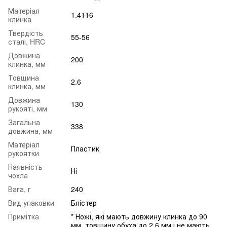
Матеріал
1.4116
клинка
Твердість
55-56
сталі, HRC
Довжина
200
клинка, мм
Товщина
2.6
клинка, мм
Довжина
130
рукояті, мм
Загальна
338
довжина, мм
Матеріал
Пластик
рукоятки
Наявність
Ні
чохла
Вага, г
240
Вид упаковки
Блістер
Примітка
* Ножі, які мають довжину клинка до 90
мм, товщину обуха до 2.6 мм і не мають