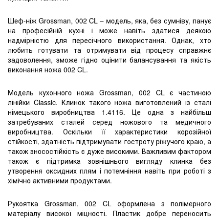
Шеф-ніж Grossman, 002 CL – модель, яка, без сумніву, панує
на професійній кухні і може навіть здатися деякою
надмірністю для пересічного використання. Однак, хто
любить готувати та отримувати від процесу справжнє
задоволення, зможе гідно оцінити балансування та якість
виконання ножа 002 CL.
Модель кухонного ножа Grossman, 002 CL є частиною
лінійки Classic. Клинок такого ножа виготовлений із сталі
німецького виробництва 1.4116. Це одна з найбільш
затребуваних сталей серед ножового та медичного
виробництва. Оскільки її характеристики корозійної
стійкості, здатність підтримувати гостроту ріжучого краю, а
також зносостійкість є дуже високими. Важливим фактором
також є підтримка зовнішнього вигляду клинка без
утворення оксидних плям і потемніння навіть при роботі з
хімічно активними продуктами.
Рукоятка Grossman, 002 CL оформлена з полімерного
матеріалу високої міцності. Пластик добре переносить