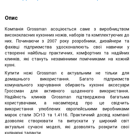
Опис
Компанія Grossman асоціюється саме з виробництвом
висококласних кухонних ножів, наборів та комплектуючих до
них. Починаючи з 2007 року розробники, дизайнери та
фахівці підприємства удосконалюють свої навички у
створенні найбільш практичних, комфортних та надійних
клинків, які стануть незамінними помічниками на кожній
кухні.
Купити ножі Grossman є актуальним не тільки для
домашнього використання. Багато підприємств
комунального харчування обирають кухонні аксесуари
Гроссман для активного щоденного використання.
Надійність клинків Grossman підтверджена багатьма
користувачами, а насамперед про це свідчить
використання улюблених європейськими виробниками
марок стали 3Cr13 та 1.4116. Практичний досвід компанії
дозволяє створювати та випускати у широкий світ
актуальні сучасні моделі, які дозволять розкрити свої
кулінарні таланти.