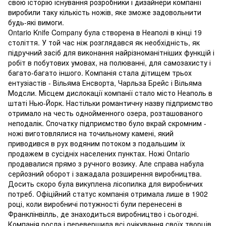
свою історію існування розробники і дизайнери компанії
виробили таку кількість ножів, яке зможе задовольнити
будь-які вимоги.
Оntario Knife Company була створена в Неаполі в кінці 19
століття. У той час ніж розглядався як необхідність, як
підручний засіб для виконання найрізноманітніших функцій і
робіт в побутових умовах, на полюванні, для самозахисту і
багато-багато іншого. Компанія стала дітищем трьох
ентузіастів - Вільяма Енсворта, Чарльза Брейс і Вільяма
Модсли. Місцем дислокації компанії стало місто Неаполь в
штаті Нью-Йорк. Настільки романтичну назву підприємство
отримало на честь однойменного озера, розташованого
неподалік. Спочатку підприємство було вкрай скромним -
ножі виготовлялися на точильному камені, який
приводився в рух водяним потоком з подальшим їх
продажем в сусідніх населених пунктах. Ножі Оntario
продавалися прямо з ручного возику. Але справа набула
серйозний оборот і зажадала розширення виробництва.
Досить скоро була викуплена лісопилка для виробничих
потреб. Офіційний статус компанія отримала лише в 1902
році, коли виробничі потужності були перенесені в
Франклінвілль, де знаходиться виробництво і сьогодні.
Компанія росла і перевершила всі очікування своїх творців