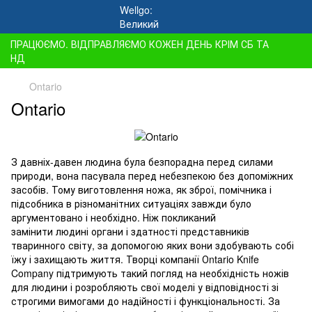
ПРАЦЮЄМО. ВІДПРАВЛЯЄМО КОЖЕН ДЕНЬ КРІМ СБ ТА
НД
Ontario
Ontario
З давніх-давен людина була безпорадна перед силами
природи, вона пасувала перед небезпекою без допоміжних
засобів. Тому виготовлення ножа, як зброї, помічника і
підсобника в різноманітних ситуаціях завжди було
аргументовано і необхідно. Ніж покликаний
замінити людині органи і здатності представників
тваринного світу, за допомогою яких вони здобувають собі
їжу і захищають життя. Творці компанії Оntario Knife
Company підтримують такий погляд на необхідність ножів
для людини і розробляють свої моделі у відповідності зі
строгими вимогами до надійності і функціональності. За