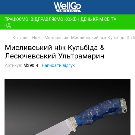
ПРАЦЮЄМО. ВІДПРАВЛЯЄМО КОЖЕН ДЕНЬ КРІМ СБ ТА
НД
Каталог
Ножі
Мисливські
Мисливський ніж Кульбіда & 
Мисливський ніж Кульбіда &
Лесючевський Ультрамарин
Артикул:
M390-4
Написати відгук