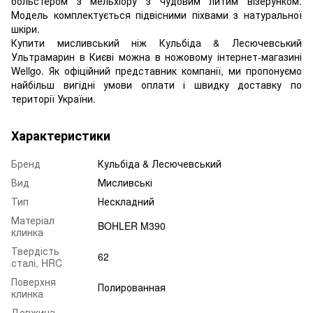
больстером з мельхіору з чудовим литим візерунком.
Модель комплектується підвісними піхвами з натуральної
шкіри.
Купити мисливський ніж Кульбіда & Лесючевський
Ультрамарин в Києві можна в ножовому інтернет-магазині
Wellgo. Як офіційний представник компанії, ми пропонуємо
найбільш вигідні умови оплати і швидку доставку по
території України.
Характеристики
Бренд
Кульбіда & Лесючевський
Вид
Мисливські
Тип
Нескладний
Матеріал
BOHLER M390
клинка
Твердість
62
сталі, HRC
Поверхня
Полированная
клинка
Довжина