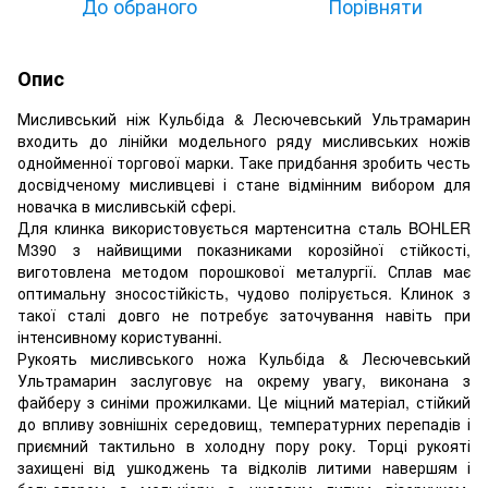
До обраного
Порівняти
Опис
Мисливський ніж Кульбіда & Лесючевський Ультрамарин
входить до лінійки модельного ряду мисливських ножів
однойменної торгової марки. Таке придбання зробить честь
досвідченому мисливцеві і стане відмінним вибором для
новачка в мисливській сфері.
Для клинка використовується мартенситна сталь BOHLER
M390 з найвищими показниками корозійної стійкості,
виготовлена методом порошкової металургії. Сплав має
оптимальну зносостійкість, чудово полірується. Клинок з
такої сталі довго не потребує заточування навіть при
інтенсивному користуванні.
Рукоять мисливського ножа Кульбіда & Лесючевський
Ультрамарин заслуговує на окрему увагу, виконана з
файберу з синіми прожилками. Це міцний матеріал, стійкий
до впливу зовнішніх середовищ, температурних перепадів і
приємний тактильно в холодну пору року. Торці рукояті
захищені від ушкоджень та відколів литими навершям і