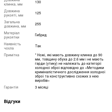
130
клинка, мм
Довжина
125
рукояті, мм
Загальна
255
довжина, мм
Матеріал
Гибрид
рукоятки
Наявність
Так
чохла
Примітка
* Ножі, які мають довжину клинка до 90
мм, товщину обуха до 2.6 мм і не мають
гарди (утику) не належать до категорії
холодної зброї відповідно до «Методики
криміналістичного дослідження холодної
зброї та конструктивно схожих з нею
виробів»
Гарантія
3 місяці
Відгуки