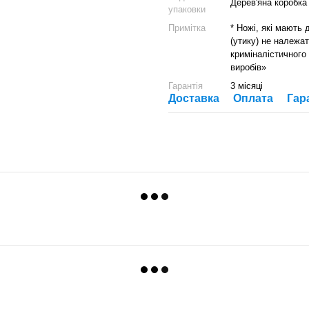
Дерев'яна коробка
упаковки
Примітка
* Ножі, які мають
(утику) не належат
криміналістичного
виробів»
Гарантія
3 місяці
Доставка
Оплата
Гар