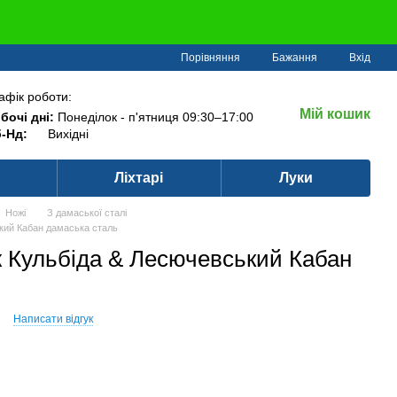
Порівняння
Бажання
Вхід
афік роботи:
Мій кошик
бочі дні:
Понеділок - п'ятниця 09:30–17:00
-Нд:
Вихідні
Ліхтарі
Луки
Ножі
З дамаської сталі
кий Кабан дамаська сталь
 Кульбіда & Лесючевський Кабан
Написати відгук