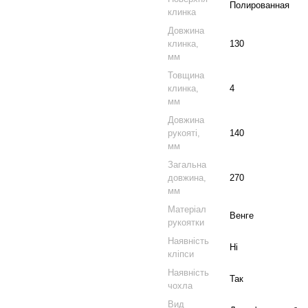
Полированная
клинка
Довжина
клинка,
130
мм
Товщина
клинка,
4
мм
Довжина
рукояті,
140
мм
Загальна
довжина,
270
мм
Матеріал
Венге
рукоятки
Наявність
Ні
кліпси
Наявність
Так
чохла
Вид