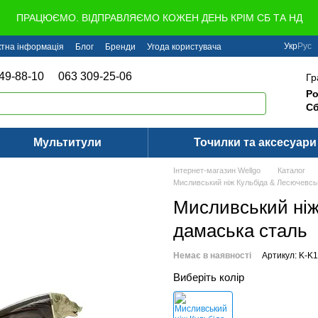
ПРАЦЮЄМО. ВІДПРАВЛЯЄМО КОЖЕН ДЕНЬ КРІМ СБ ТА НД
Укр
Рус
ктна інформація
Блог
Бренди
Угода користувача
49-88-10
063 309-25-06
Гр
Ро
Сб
Мультитули
Точилки та аксесуари
Інтернет-магазин Wellgo
Каталог
Мисливський ніж Кульбіда & Лесючевсь
Мисливський ніж
дамаська сталь
Немає в наявності
Артикул: K-K1
Виберіть колір