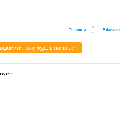
Порівняти
В бажання
відомити, коли буде в наявності
евський