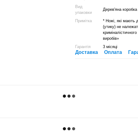
Вид
Дерев'яна коробка
упаковки
Примітка
* Ножі, які мають
(утику) не належат
криміналістичного
виробів»
Гарантія
3 місяці
Доставка
Оплата
Гар