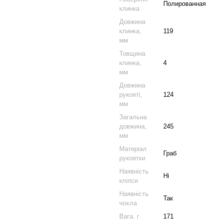
Полированная
клинка
Довжина
клинка,
119
мм
Товщина
клинка,
4
мм
Довжина
рукояті,
124
мм
Загальна
довжина,
245
мм
Матеріал
Граб
рукоятки
Наявність
Ні
кліпси
Наявність
Так
чохла
Вага, г
171