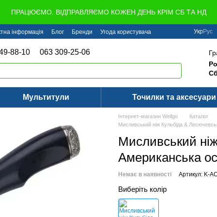
ПРАЦЮЄМО. ВІДПРАВЛЯЄМО КОЖЕН ДЕНЬ КРІМ СБ ТА НД
Укр
Рус
ктна інформація
Блог
Бренди
Угода користувача
49-88-10
063 309-25-06
Гр
Ро
Сб
Мультитули
Точилки та аксесуари
Інтернет-магазин Wellgo
Каталог
Мисливський ніж Кульбіда & Лесючевсь
Мисливський ніж
Американська ос
Немає в наявності
Артикул: K-A
Виберіть колір