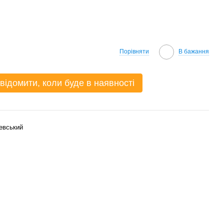
Порівняти
В бажання
відомити, коли буде в наявності
евський