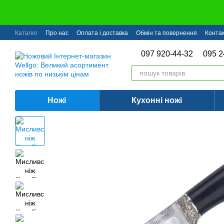
Перейти до основного контенту
Каталог
Про нас
Оплата і доставка
Обмін та повернення
Конта
097 920-44-32
095 2
Ножі
Кухонні ножі