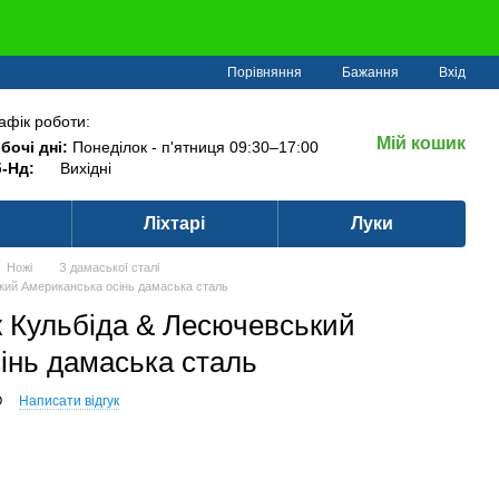
Порівняння
Бажання
Вхід
афік роботи:
Мій кошик
бочі дні:
Понеділок - п'ятниця 09:30–17:00
-Нд:
Вихідні
Ліхтарі
Луки
Ножі
З дамаської сталі
кий Американська осінь дамаська сталь
 Кульбіда & Лесючевський
інь дамаська сталь
O
Написати відгук