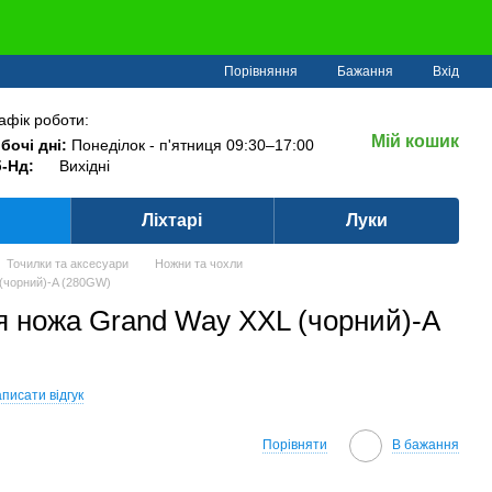
Порівняння
Бажання
Вхід
афік роботи:
Мій кошик
бочі дні:
Понеділок - п'ятниця 09:30–17:00
-Нд:
Вихідні
Ліхтарі
Луки
Точилки та аксесуари
Ножни та чохли
 (чорний)-A (280GW)
ля ножа Grand Way XXL (чорний)-A
писати відгук
Порівняти
В бажання