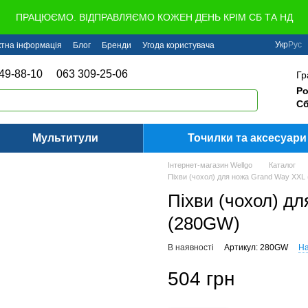
ПРАЦЮЄМО. ВІДПРАВЛЯЄМО КОЖЕН ДЕНЬ КРІМ СБ ТА НД
Укр
Рус
ктна інформація
Блог
Бренди
Угода користувача
49-88-10
063 309-25-06
Гр
Ро
Сб
Мультитули
Точилки та аксесуари
Інтернет-магазин Wellgo
Каталог
Піхви (чохол) для ножа Grand Way XXL
Піхви (чохол) д
(280GW)
В наявності
Артикул: 280GW
На
504 грн