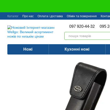
Перейти до основного контенту
Каталог
Про нас
Оплата і доставка
Обмін та повернення
Конта
097 920-44-32
095 2
Ножі
Кухонні ножі