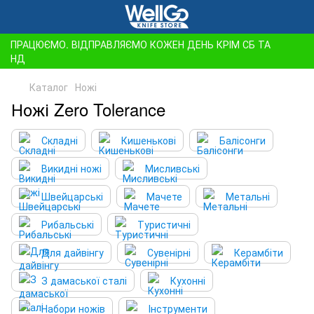
ПРАЦЮЄМО. ВІДПРАВЛЯЄМО КОЖЕН ДЕНЬ КРІМ СБ ТА
НД
Каталог
Ножі
Ножі Zero Tolerance
Складні
Кишенькові
Балісонги
Викидні ножі
Мисливські
Швейцарські
Мачете
Метальні
Рибальські
Туристичні
Для дайвінгу
Сувенірні
Керамбіти
З дамаської сталі
Кухонні
Набори ножів
Інструменти