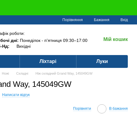
Порівняння
Бажання
Вхід
афік роботи:
Мій кошик
бочі дні:
Понеділок - п'ятниця 09:30–17:00
-Нд:
Вихідні
Ліхтарі
Луки
Ножі
Складні
Ніж складний Grand Way, 145049GW
rand Way, 145049GW
Написати відгук
Порівняти
В бажання