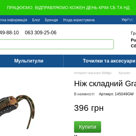
ПРАЦЮЄМО. ВІДПРАВЛЯЄМО КОЖЕН ДЕНЬ КРІМ СБ ТА НД
Укр
Рус
ктна інформація
Блог
Бренди
Угода користувача
49-88-10
063 309-25-06
Гр
Ро
Сб
Мультитули
Точилки та аксесуари
Інтернет-магазин Wellgo
Каталог
Ніж складний G
В наявності
Артикул: 145049GW
396 грн
Купити