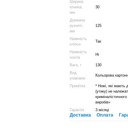
Ширина
клинка,
30
мм
Довжина
рукояті,
125
мм
Наявність
Так
кліпси
Наявність
Ні
чохла
Вага, г
130
Вид
Кольорова картонн
упаковки
Примітка
* Ножі, які мають
(утику) не належат
криміналістичного
виробів»
Гарантія
3 місяці
Доставка
Оплата
Гар