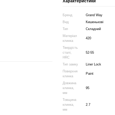
Характеристики
Бренд
Grand Way
Вид
Кишенькові
Тип
Складний
Матеріал
420
клинка
Твердість
сталі,
52-55
HRC
Тип замку
Liner Lock
Поверхня
Paint
клинка
Довжина
клинка,
95
мм
Товщина
клинка,
2.7
мм