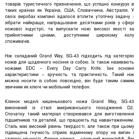
товарів туристичного призначення, що успішно конкурує в
таких країнах як Україна, США, Словаччина, Австралія. У
своїх виробах компанії вдалося втілити утопічну задачу -
зібрати найкраще, напрацьоване десятками років у сфері
ножової індустрії, та випускати ножі високої якості за
прийнятними цінами, доступними широкому колу
споживачів.
Ніж складаний Grand Way, SG-43 підходить під категорію
ножів для щоденного носіння із собою. Їх також називають
ножами EDC – Every Day Carry Knife. Їхні основні
характеристики – зручність та практичність. Такий ніж
можна носити із собою повсюдно, він буде таким самим
звичним як ключі чи мобільний телефон.
Клинок моделі кишенькового ножа Grand Way, SG-43
виконаний із сталі американського походження D2.
Спочатку такий матеріал створювався для виготовлення
підшипників та деталей, що працюють під навантаженням.
Сталь має високий рівень твердості, але також при цьому
підвищена гнучкість сприяє відмінному опору на вигин і
ударної міцності. Форма клинка - стильний ворнкліфф. Він