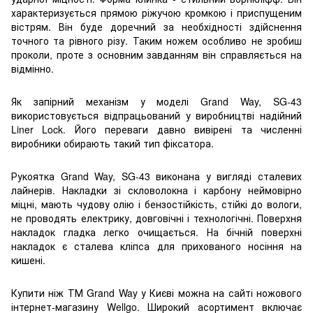
характеризується прямою ріжучою кромкою і приспущеним
вістрям. Він буде доречний за необхідності здійснення
точного та рівного різу. Таким ножем особливо не зробиш
проколи, проте з основним завданням він справляється на
відмінно.
Як запірний механізм у моделі Grand Way, SG-43
використовується відпрацьований у виробництві надійний
Liner Lock. Його переваги давно вивірені та численні
виробники обирають такий тип фіксатора.
Рукоятка Grand Way, SG-43 виконана у вигляді сталевих
лайнерів. Накладки зі скловолокна і карбону неймовірно
міцні, мають чудову олію і бензостійкість, стійкі до вологи,
не проводять електрику, довговічні і технологічні. Поверхня
накладок гладка легко очищається. На бічній поверхні
накладок є сталева кліпса для прихованого носіння на
кишені.
Купити ніж ТМ Grand Way у Києві можна на сайті ножового
інтернет-магазину Wellgo. Широкий асортимент включає