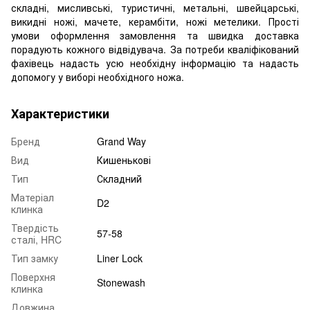
складні, мисливські, туристичні, метальні, швейцарські,
викидні ножі, мачете, керамбіти, ножі метелики. Прості
умови оформлення замовлення та швидка доставка
порадують кожного відвідувача. За потреби кваліфікований
фахівець надасть усю необхідну інформацію та надасть
допомогу у виборі необхідного ножа.
Характеристики
Бренд
Grand Way
Вид
Кишенькові
Тип
Складний
Матеріал
D2
клинка
Твердість
57-58
сталі, HRC
Тип замку
Liner Lock
Поверхня
Stonewash
клинка
Довжина