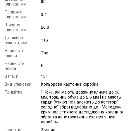
90
клинка, мм
Товщина
3.4
клинка, мм
Ширина
26.8
клинка, мм
Довжина
116
рукояті, мм
Наявність
Так
кліпси
Наявність
Ні
чохла
Вага, г
134
Вид упаковки
Кольорова картонна коробка
Примітка
* Ножі, які мають довжину клинка до 90
мм, товщину обуха до 2.6 мм і не мають
гарди (утику) не належать до категорії
холодної зброї відповідно до «Методики
криміналістичного дослідження холодної
зброї та конструктивно схожих з нею
виробів»
Гарантія
3 місяці