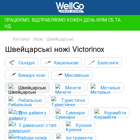
ПРАЦЮЄМО. ВІДПРАВЛЯЄМО КОЖЕН ДЕНЬ КРІМ СБ ТА
НД
Каталог
Ножі
Швейцарські
Швейцарські ножі Victorinox
Складні
Кишенькові
Балісонги
Викидні ножі
Мисливські
Швейцарські
Мачете
Метальні
Рибальські
Туристичні
Для дайвінгу
Сувенірні
Керамбіти
З дамаської сталі
Кухонні
Набори ножів
Інструменти