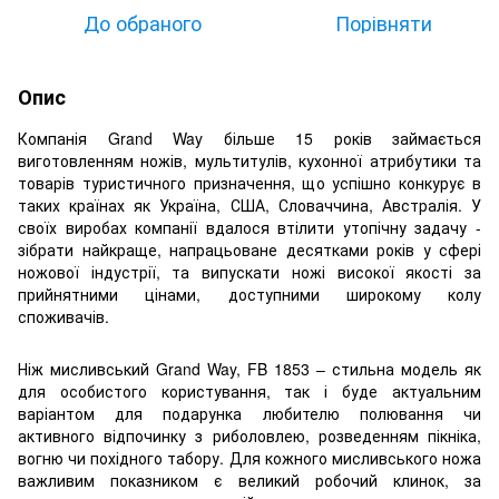
До обраного
Порівняти
Опис
Компанія Grand Way більше 15 років займається
виготовленням ножів, мультитулів, кухонної атрибутики та
товарів туристичного призначення, що успішно конкурує в
таких країнах як Україна, США, Словаччина, Австралія. У
своїх виробах компанії вдалося втілити утопічну задачу -
зібрати найкраще, напрацьоване десятками років у сфері
ножової індустрії, та випускати ножі високої якості за
прийнятними цінами, доступними широкому колу
споживачів.
Ніж мисливський Grand Way, FB 1853 – стильна модель як
для особистого користування, так і буде актуальним
варіантом для подарунка любителю полювання чи
активного відпочинку з риболовлею, розведенням пікніка,
вогню чи похідного табору. Для кожного мисливського ножа
важливим показником є великий робочий клинок, за