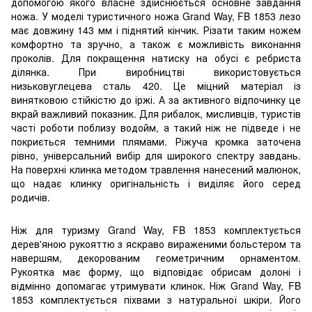
допомогою якого власне здійснюється основне завдання
ножа. У моделі туристичного ножа Grand Way, FB 1853 лезо
має довжину 143 мм і піднятий кінчик. Різати таким ножем
комфортно та зручно, а також є можливість виконання
проколів. Для покращення натиску на обусі є ребриста
ділянка. При виробництві використовується
низьковуглецева сталь 420. Це міцний матеріал із
винятковою стійкістю до іржі. А за активного відпочинку це
вкрай важливий показник. Для рибалок, мисливців, туристів
часті роботи поблизу водойм, а такий ніж не підведе і не
покриється темними плямами. Ріжуча кромка заточена
рівно, універсальний вибір для широкого спектру завдань.
На поверхні клинка методом травлення нанесений малюнок,
що надає клинку оригінальність і виділяє його серед
родичів.
Ніж для туризму Grand Way, FB 1853 комплектується
дерев'яною рукояттю з яскраво вираженими больстером та
навершям, декорованим геометричним орнаментом.
Рукоятка має форму, що відповідає обрисам долоні і
відмінно допомагає утримувати клинок. Ніж Grand Way, FB
1853 комплектується піхвами з натуральної шкіри. Його