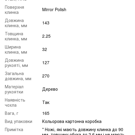
Поверхня
Mirror Polish
клинка
Довжина
143
клинка, мм
Товщина
2.25
клинка, мм
Ширина
32
клинка, мм
Довжина
127
рукояті, мм
Загальна
270
довжина, мм
Матеріал
Дерево
рукоятки
Наявність
Так
чохла
Вага, г
165
Вид упаковки
Кольорова картонна коробка
Примітка
* Ножі, які мають довжину клинка до 90
мм, товщину обуха до 2.6 мм і не мають