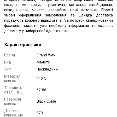
складні, мисливські, туристичні, метальні, швейцарські,
викидні ножі, мачете, керамбіти, ножі метелики. Прості
умови оформлення замовлення та швидка доставка
порадують кожного відвідувача. За потреби кваліфікований
фахівець надасть усю необхідну інформацію та надасть
допомогу у виборі необхідного ножа.
Характеристики
Бренд
Grand Way
Вид
Мачете
Тип
Нескладний
Матеріал
440 C
клинка
Твердість
57-58
сталі, HRC
Поверхня
Black Oxide
клинка
Довжина
370
клинка, мм