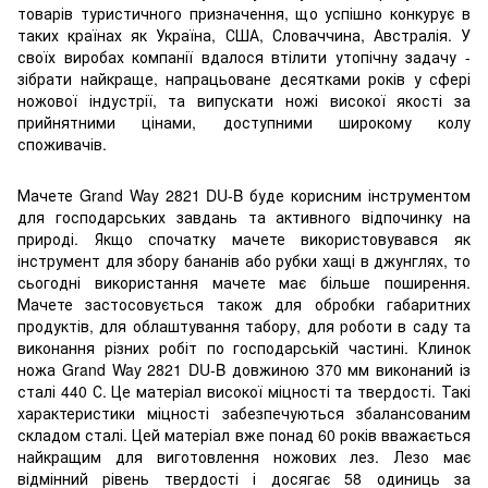
товарів туристичного призначення, що успішно конкурує в
таких країнах як Україна, США, Словаччина, Австралія. У
своїх виробах компанії вдалося втілити утопічну задачу -
зібрати найкраще, напрацьоване десятками років у сфері
ножової індустрії, та випускати ножі високої якості за
прийнятними цінами, доступними широкому колу
споживачів.
Мачете Grand Way 2821 DU-B буде корисним інструментом
для господарських завдань та активного відпочинку на
природі. Якщо спочатку мачете використовувався як
інструмент для збору бананів або рубки хащі в джунглях, то
сьогодні використання мачете має більше поширення.
Мачете застосовується також для обробки габаритних
продуктів, для облаштування табору, для роботи в саду та
виконання різних робіт по господарській частині. Клинок
ножа Grand Way 2821 DU-B довжиною 370 мм виконаний із
сталі 440 С. Це матеріал високої міцності та твердості. Такі
характеристики міцності забезпечуються збалансованим
складом сталі. Цей матеріал вже понад 60 років вважається
найкращим для виготовлення ножових лез. Лезо має
відмінний рівень твердості і досягає 58 одиниць за