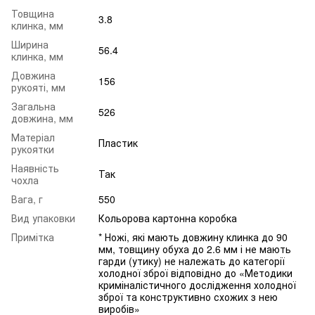
Товщина
3.8
клинка, мм
Ширина
56.4
клинка, мм
Довжина
156
рукояті, мм
Загальна
526
довжина, мм
Матеріал
Пластик
рукоятки
Наявність
Так
чохла
Вага, г
550
Вид упаковки
Кольорова картонна коробка
Примітка
* Ножі, які мають довжину клинка до 90
мм, товщину обуха до 2.6 мм і не мають
гарди (утику) не належать до категорії
холодної зброї відповідно до «Методики
криміналістичного дослідження холодної
зброї та конструктивно схожих з нею
виробів»