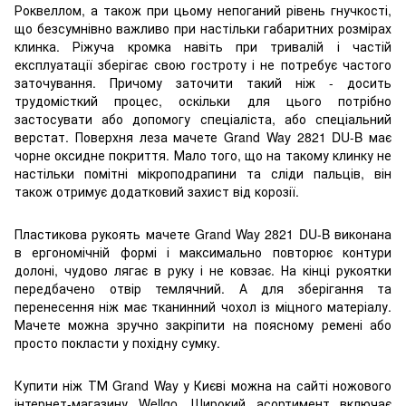
Роквеллом, а також при цьому непоганий рівень гнучкості,
що безсумнівно важливо при настільки габаритних розмірах
клинка. Ріжуча кромка навіть при тривалій і частій
експлуатації зберігає свою гостроту і не потребує частого
заточування. Причому заточити такий ніж - досить
трудомісткий процес, оскільки для цього потрібно
застосувати або допомогу спеціаліста, або спеціальний
верстат. Поверхня леза мачете Grand Way 2821 DU-B має
чорне оксидне покриття. Мало того, що на такому клинку не
настільки помітні мікроподрапини та сліди пальців, він
також отримує додатковий захист від корозії.
Пластикова рукоять мачете Grand Way 2821 DU-B виконана
в ергономічній формі і максимально повторює контури
долоні, чудово лягає в руку і не ковзає. На кінці рукоятки
передбачено отвір темлячний. А для зберігання та
перенесення ніж має тканинний чохол із міцного матеріалу.
Мачете можна зручно закріпити на поясному ремені або
просто покласти у похідну сумку.
Купити ніж ТМ Grand Way у Києві можна на сайті ножового
інтернет-магазину Wellgo. Широкий асортимент включає