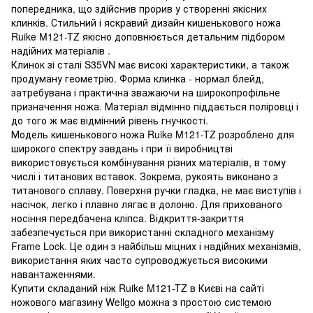
попередника, що здійснив прорив у створенні якісних
клинків. Стильний і яскравий дизайн кишенькового ножа
Ruike M121-TZ якісно доповнюється детальним підбором
надійних матеріалів .
Клинок зі сталі S35VN має високі характеристики, а також
продуману геометрію. Форма клинка - нормал блейд,
затребувана і практична зважаючи на широкопрофільне
призначення ножа. Матеріал відмінно піддається поліровці і
до того ж має відмінний рівень гнучкості.
Модель кишенькового ножа Ruike M121-TZ розроблено для
широкого спектру завдань і при її виробництві
використовується комбінування різних матеріалів, в тому
числі і титанових вставок. Зокрема, рукоять виконано з
титанового сплаву. Поверхня ручки гладка, не має виступів і
насічок, легко і плавно лягає в долоню. Для прихованого
носіння передбачена кліпса. Відкриття-закриття
забезпечується при використанні складного механізму
Frame Lock. Це один з найбільш міцних і надійних механізмів,
використання яких часто супроводжується високими
навантаженнями.
Купити складаний ніж Ruike M121-TZ в Києві на сайті
ножового магазину Wellgo можна з простою системою