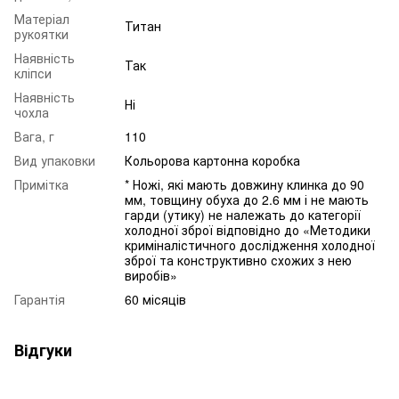
Матеріал
Титан
рукоятки
Наявність
Так
кліпси
Наявність
Ні
чохла
Вага, г
110
Вид упаковки
Кольорова картонна коробка
Примітка
* Ножі, які мають довжину клинка до 90
мм, товщину обуха до 2.6 мм і не мають
гарди (утику) не належать до категорії
холодної зброї відповідно до «Методики
криміналістичного дослідження холодної
зброї та конструктивно схожих з нею
виробів»
Гарантія
60 місяців
Відгуки