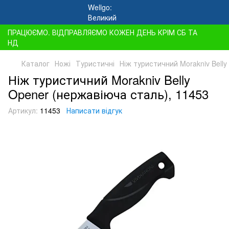
ПРАЦЮЄМО. ВІДПРАВЛЯЄМО КОЖЕН ДЕНЬ КРІМ СБ ТА
НД
Каталог
Ножі
Туристичні
Ніж туристичний Morakniv Belly
Ніж туристичний Morakniv Belly
Opener (нержавіюча сталь), 11453
Артикул:
11453
Написати відгук