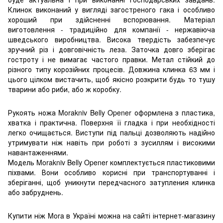
Клинок виконаний у вигляді загостреного гака і особливо
хороший при здійсненні вспорювання. Матеріал
виготовлення - традиційно для компанії - нержавіюча
шведського виробництва. Висока твердість забезпечує
зручний різ і довговічність леза. Заточка довго зберігає
гостроту і не вимагає частого правки. Метал стійкий до
різного типу корозійних процесів. Довжина клинка 63 мм і
цього цілком вистачить, щоб якісно розкрити будь то тушу
тварини або риби, або ж коробку.
Рукоять ножа Morakniv Belly Opener оформлена з пластика,
хватка і практична. Поверхня її гладка і при необхідності
легко очищається. Виступи під пальці дозволяють надійно
утримувати ніж навіть при роботі з зусиллям і високими
навантаженнями.
Модель Morakniv Belly Opener комплектується пластиковими
піхвами. Вони особливо корисні при транспортуванні і
зберіганні, щоб уникнути передчасного затупления клинка
або забруднень.
Купити ніж Mora в Україні можна на сайті інтернет-магазину