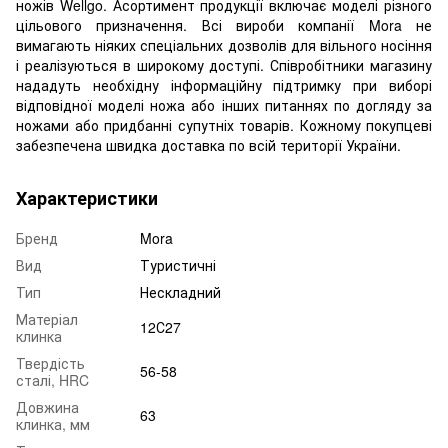
ножів Wellgo. Асортимент продукції включає моделі різного
цільового призначення. Всі вироби компанії Mora не
вимагають ніяких спеціальних дозволів для вільного носіння
і реалізуються в широкому доступі. Співробітники магазину
нададуть необхідну інформаційну підтримку при виборі
відповідної моделі ножа або інших питаннях по догляду за
ножами або придбанні супутніх товарів. Кожному покупцеві
забезпечена швидка доставка по всій території України.
Характеристики
Бренд
Mora
Вид
Туристичні
Тип
Нескладний
Матеріал
12С27
клинка
Твердість
56-58
сталі, HRC
Довжина
63
клинка, мм