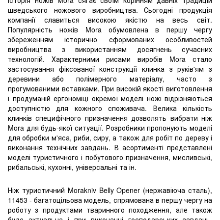
шведського ножового виробництва. Сьогодні продукція
компанії славиться високою якістю на весь світ.
Популярність ножів Mora обумовлена ​​в першу чергу
збереженням історично сформованих особливостей
виробництва з використанням досягнень сучасних
технологій. Характерними рисами виробів Mora стало
застосування фіксованої конструкції клинка з руків'ям з
деревини або полімерного матеріалу, часто з
прогумованими вставками. При високій якості виготовлення
і продуманій ергономіці окремої моделі ножі відрізняються
доступністю для кожного споживача. Велика кількість
клинків специфічного призначення дозволять вибрати ніж
Mora для будь-якої ситуації. Розробники пропонують моделі
для обробки м'яса, риби, сиру, а також для робіт по дереву і
виконання технічних завдань. В асортименті представлені
моделі туристичного і побутового призначення, мисливські,
рибальські, кухонні, універсальні та ін.
Ніж туристичний Morakniv Belly Opener (нержавіюча сталь),
11453 - багатоцільова модель, спрямована в першу чергу на
роботу з продуктами тваринного походження, але також
буде актуальна і при виконанні господарських завдань.