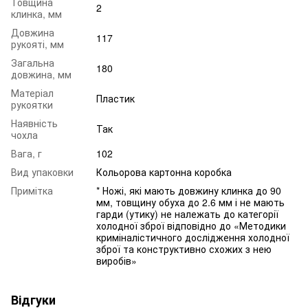
Товщина
2
клинка, мм
Довжина
117
рукояті, мм
Загальна
180
довжина, мм
Матеріал
Пластик
рукоятки
Наявність
Так
чохла
Вага, г
102
Вид упаковки
Кольорова картонна коробка
Примітка
* Ножі, які мають довжину клинка до 90
мм, товщину обуха до 2.6 мм і не мають
гарди (утику) не належать до категорії
холодної зброї відповідно до «Методики
криміналістичного дослідження холодної
зброї та конструктивно схожих з нею
виробів»
Відгуки