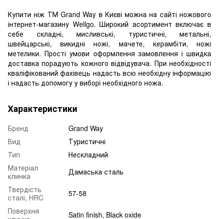
Купити ніж ТМ Grand Way в Києві можна на сайті ножового
інтернет-магазину Wellgo. Широкий асортимент включає в
себе складні, мисливські, туристичні, метальні,
швейцарські, викидні ножі, мачете, керамбіти, ножі
метелики. Прості умови оформлення замовлення і швидка
доставка порадують кожного відвідувача. При необхідності
кваліфікований фахівець надасть всю необхідну інформацію
і надасть допомогу у виборі необхідного ножа.
Характеристики
Бренд
Grand Way
Вид
Туристичні
Тип
Нескладний
Матеріал
Дамаська сталь
клинка
Твердість
57-58
сталі, HRC
Поверхня
Satin finish, Black oxide
клинка