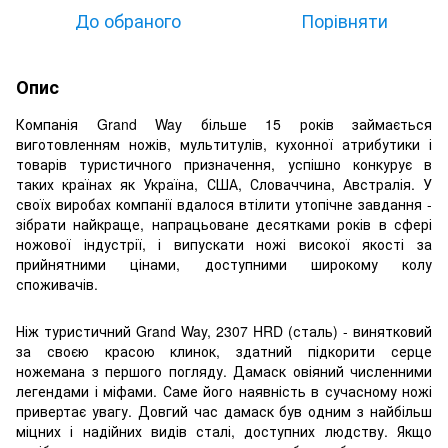
До обраного
Порівняти
Опис
Компанія Grand Way більше 15 років займається
виготовленням ножів, мультитулів, кухонної атрибутики і
товарів туристичного призначення, успішно конкурує в
таких країнах як Україна, США, Словаччина, Австралія. У
своїх виробах компанії вдалося втілити утопічне завдання -
зібрати найкраще, напрацьоване десятками років в сфері
ножової індустрії, і випускати ножі високої якості за
прийнятними цінами, доступними широкому колу
споживачів.
Ніж туристичний Grand Way, 2307 HRD (сталь) - винятковий
за своєю красою клинок, здатний підкорити серце
ножемана з першого погляду. Дамаск овіяний численними
легендами і міфами. Саме його наявність в сучасному ножі
привертає увагу. Довгий час дамаск був одним з найбільш
міцних і надійних видів сталі, доступних людству. Якщо