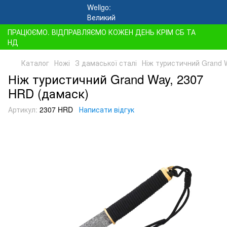
ПРАЦЮЄМО. ВІДПРАВЛЯЄМО КОЖЕН ДЕНЬ КРІМ СБ ТА
НД
Каталог
Ножі
З дамаської сталі
Ніж туристичний Grand 
Ніж туристичний Grand Way, 2307
HRD (дамаск)
Артикул:
2307 HRD
Написати відгук