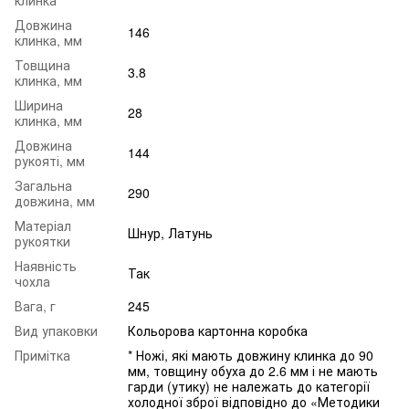
Довжина
146
клинка, мм
Товщина
3.8
клинка, мм
Ширина
28
клинка, мм
Довжина
144
рукояті, мм
Загальна
290
довжина, мм
Матеріал
Шнур, Латунь
рукоятки
Наявність
Так
чохла
Вага, г
245
Вид упаковки
Кольорова картонна коробка
Примітка
* Ножі, які мають довжину клинка до 90
мм, товщину обуха до 2.6 мм і не мають
гарди (утику) не належать до категорії
холодної зброї відповідно до «Методики