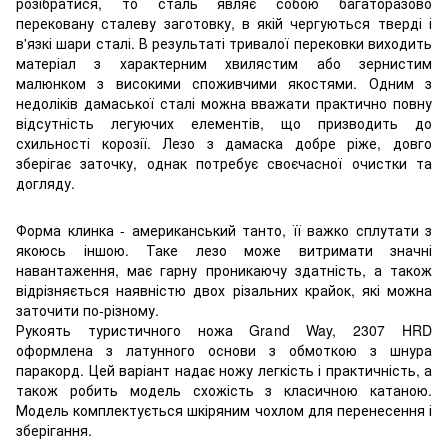
розібратися, то сталь являє собою багаторазово
перековану сталеву заготовку, в якій чергуються тверді і
в'язкі шари сталі. В результаті тривалої перековки виходить
матеріал з характерним хвилястим або зернистим
малюнком з високими споживчими якостями. Одним з
недоліків дамаської сталі можна вважати практично повну
відсутність легуючих елементів, що призводить до
схильності корозії. Лезо з дамаска добре ріже, довго
зберігає заточку, однак потребує своєчасної очистки та
догляду.
Форма клинка - американський танто, її важко сплутати з
якоюсь іншою. Таке лезо може витримати значні
навантаження, має гарну проникаючу здатність, а також
відрізняється наявністю двох різальних крайок, які можна
заточити по-різному.
Рукоять туристичного ножа Grand Way, 2307 HRD
оформлена з латунного основи з обмоткою з шнура
паракорд. Цей варіант надає ножу легкість і практичність, а
також робить модель схожість з класичною катаною.
Модель комплектується шкіряним чохлом для перенесення і
зберігання.