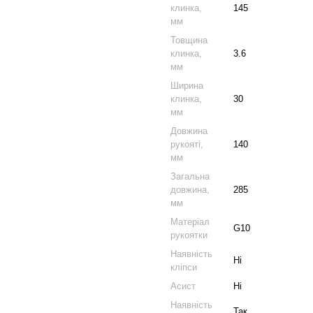
клинка,
145
мм
Товщина
клинка,
3.6
мм
Ширина
клинка,
30
мм
Довжина
рукояті,
140
мм
Загальна
довжина,
285
мм
Матеріал
G10
рукоятки
Наявність
Ні
кліпси
Асист
Ні
Наявність
Так