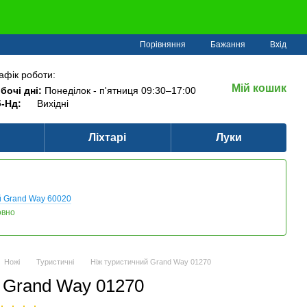
Порівняння
Бажання
Вхід
афік роботи:
Мій кошик
бочі дні:
Понеділок - п'ятниця 09:30–17:00
-Нд:
Вихідні
Ліхтарі
Луки
й Grand Way 60020
овно
Ножі
Туристичні
Ніж туристичний Grand Way 01270
 Grand Way 01270