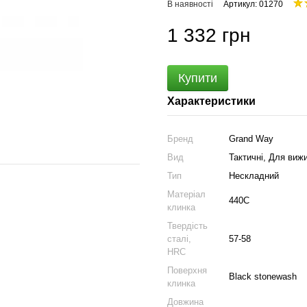
В наявності
Артикул: 01270
1 332 грн
Купити
Характеристики
Бренд
Grand Way
Вид
Тактичні, Для виж
Тип
Нескладний
Матеріал
440C
клинка
Твердість
сталі,
57-58
HRC
Поверхня
Black stonewash
клинка
Довжина