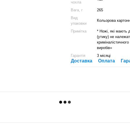
чохла
Вага, г
265
Вид
Кольорова картонн
упаковки
Примітка
* Ножі, які мають
(утику) не належат
криміналістичного
виробів»
Гарантія
3 місяці
Доставка
Оплата
Гар