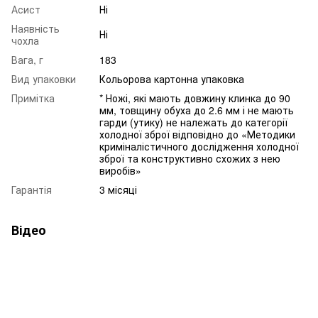
Асист
Ні
Наявність
Ні
чохла
Вага, г
183
Вид упаковки
Кольорова картонна упаковка
Примітка
* Ножі, які мають довжину клинка до 90
мм, товщину обуха до 2.6 мм і не мають
гарди (утику) не належать до категорії
холодної зброї відповідно до «Методики
криміналістичного дослідження холодної
зброї та конструктивно схожих з нею
виробів»
Гарантія
3 місяці
Відео