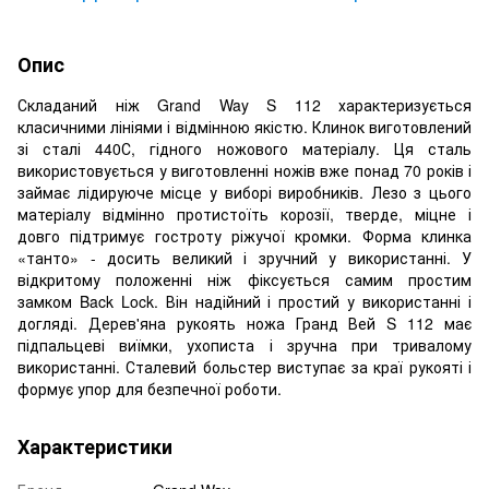
Опис
Складаний ніж Grand Way S 112 характеризується
класичними лініями і відмінною якістю. Клинок виготовлений
зі сталі 440С, гідного ножового матеріалу. Ця сталь
використовується у виготовленні ножів вже понад 70 років і
займає лідируюче місце у виборі виробників. Лезо з цього
матеріалу відмінно протистоїть корозії, тверде, міцне і
довго підтримує гостроту ріжучої кромки. Форма клинка
«танто» - досить великий і зручний у використанні. У
відкритому положенні ніж фіксується самим простим
замком Back Lock. Він надійний і простий у використанні і
догляді. Дерев'яна рукоять ножа Гранд Вей S 112 має
підпальцеві виїмки, ухописта і зручна при тривалому
використанні. Сталевий больстер виступає за краї рукояті і
формує упор для безпечної роботи.
Характеристики