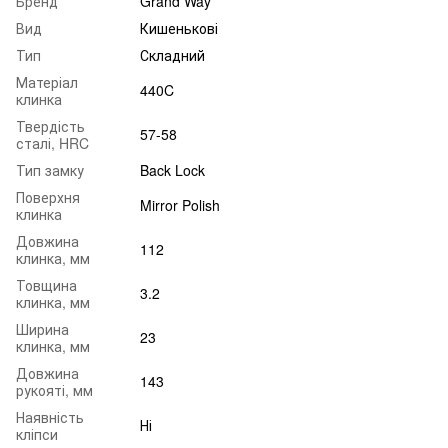
Бренд
Grand Way
Вид
Кишенькові
Тип
Складний
Матеріал
440C
клинка
Твердість
57-58
сталі, HRC
Тип замку
Back Lock
Поверхня
Mirror Polish
клинка
Довжина
112
клинка, мм
Товщина
3.2
клинка, мм
Ширина
23
клинка, мм
Довжина
143
рукояті, мм
Наявність
Ні
кліпси