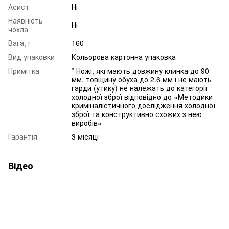
Асист
Ні
Наявність
Ні
чохла
Вага, г
160
Вид упаковки
Кольорова картонна упаковка
Примітка
* Ножі, які мають довжину клинка до 90
мм, товщину обуха до 2.6 мм і не мають
гарди (утику) не належать до категорії
холодної зброї відповідно до «Методики
криміналістичного дослідження холодної
зброї та конструктивно схожих з нею
виробів»
Гарантія
3 місяці
Відео