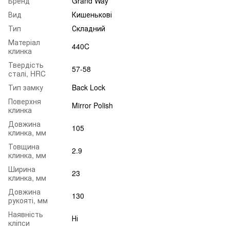
Бренд
Grand Way
Вид
Кишенькові
Тип
Складний
Матеріал
440C
клинка
Твердість
57-58
сталі, HRC
Тип замку
Back Lock
Поверхня
Mirror Polish
клинка
Довжина
105
клинка, мм
Товщина
2.9
клинка, мм
Ширина
23
клинка, мм
Довжина
130
рукояті, мм
Наявність
Ні
кліпси