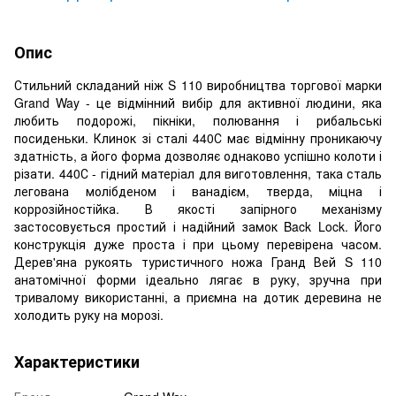
Опис
Стильний складаний ніж S 110 виробництва торгової марки
Grand Way - це відмінний вибір для активної людини, яка
любить подорожі, пікніки, полювання і рибальські
посиденьки. Клинок зі сталі 440С має відмінну проникаючу
здатність, а його форма дозволяє однаково успішно колоти і
різати. 440С - гідний матеріал для виготовлення, така сталь
легована молібденом і ванадієм, тверда, міцна і
коррозійностійка. В якості запірного механізму
застосовується простий і надійний замок Back Lock. Його
конструкція дуже проста і при цьому перевірена часом.
Дерев'яна рукоять туристичного ножа Гранд Вей S 110
анатомічної форми ідеально лягає в руку, зручна при
тривалому використанні, а приємна на дотик деревина не
холодить руку на морозі.
Характеристики