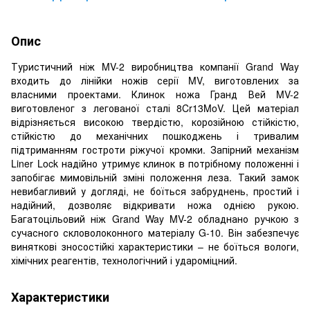
Опис
Туристичний ніж MV-2 виробництва компанії Grand Way
входить до лінійки ножів серії MV, виготовлених за
власними проектами. Клинок ножа Гранд Вей MV-2
виготовленог з легованої сталі 8Cr13MoV. Цей матеріал
відрізняється високою твердістю, корозійною стійкістю,
стійкістю до механічних пошкоджень і тривалим
підтриманням гостроти ріжучої кромки. Запірний механізм
Liner Lock надійно утримує клинок в потрібному положенні і
запобігає мимовільній зміні положення леза. Такий замок
невибагливий у догляді, не боїться забруднень, простий і
надійний, дозволяє відкривати ножа однією рукою.
Багатоцільовий ніж Grand Way MV-2 обладнано ручкою з
сучасного скловолоконного матеріалу G-10. Він забезпечує
виняткові зносостійкі характеристики – не боїться вологи,
хімічних реагентів, технологічний і удароміцний.
Характеристики