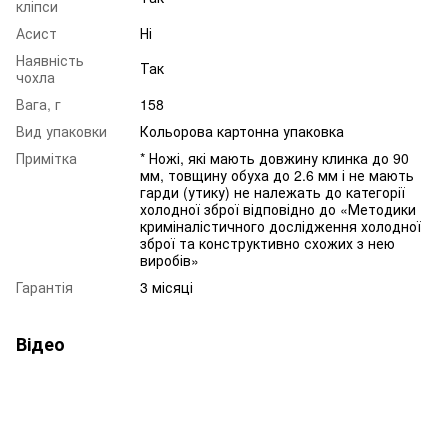
кліпси
Асист
Ні
Наявність
Так
чохла
Вага, г
158
Вид упаковки
Кольорова картонна упаковка
Примітка
* Ножі, які мають довжину клинка до 90
мм, товщину обуха до 2.6 мм і не мають
гарди (утику) не належать до категорії
холодної зброї відповідно до «Методики
криміналістичного дослідження холодної
зброї та конструктивно схожих з нею
виробів»
Гарантія
3 місяці
Відео