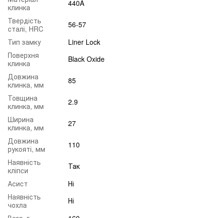
440A
клинка
Твердість
56-57
сталі, HRC
Тип замку
Liner Lock
Поверхня
Black Oxide
клинка
Довжина
85
клинка, мм
Товщина
2.9
клинка, мм
Ширина
27
клинка, мм
Довжина
110
рукояті, мм
Наявність
Так
кліпси
Асист
Ні
Наявність
Ні
чохла
Вага, г
160