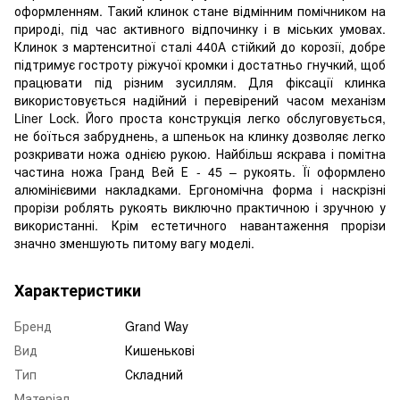
оформленням. Такий клинок стане відмінним помічником на
природі, під час активного відпочинку і в міських умовах.
Клинок з мартенситної сталі 440А стійкий до корозії, добре
підтримує гостроту ріжучої кромки і достатньо гнучкий, щоб
працювати під різним зусиллям. Для фіксації клинка
використовується надійний і перевірений часом механізм
Liner Lock. Його проста конструкція легко обслуговується,
не боїться забруднень, а шпеньок на клинку дозволяє легко
розкривати ножа однією рукою. Найбільш яскрава і помітна
частина ножа Гранд Вей Е - 45 – рукоять. Її оформлено
алюмінієвими накладками. Ергономічна форма і наскрізні
прорізи роблять рукоять виключно практичною і зручною у
використанні. Крім естетичного навантаження прорізи
значно зменшують питому вагу моделі.
Характеристики
Бренд
Grand Way
Вид
Кишенькові
Тип
Складний
Матеріал