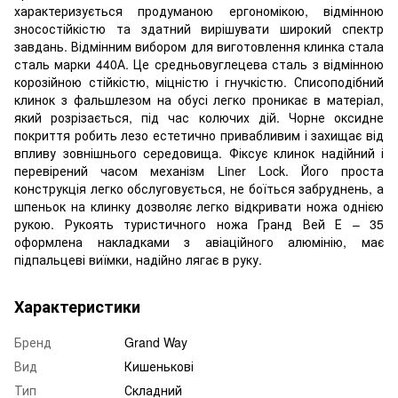
характеризується продуманою ергономікою, відмінною
зносостійкістю та здатний вирішувати широкий спектр
завдань. Відмінним вибором для виготовлення клинка стала
сталь марки 440А. Це средньовуглецева сталь з відмінною
корозійною стійкістю, міцністю і гнучкістю. Списоподібний
клинок з фальшлезом на обусі легко проникає в матеріал,
який розрізається, під час колючих дій. Чорне оксидне
покриття робить лезо естетично привабливим і захищає від
впливу зовнішнього середовища. Фіксує клинок надійний і
перевірений часом механізм Liner Lock. Його проста
конструкція легко обслуговується, не боїться забруднень, а
шпеньок на клинку дозволяє легко відкривати ножа однією
рукою. Рукоять туристичного ножа Гранд Вей Е – 35
оформлена накладками з авіаційного алюмінію, має
підпальцеві виїмки, надійно лягає в руку.
Характеристики
Бренд
Grand Way
Вид
Кишенькові
Тип
Складний