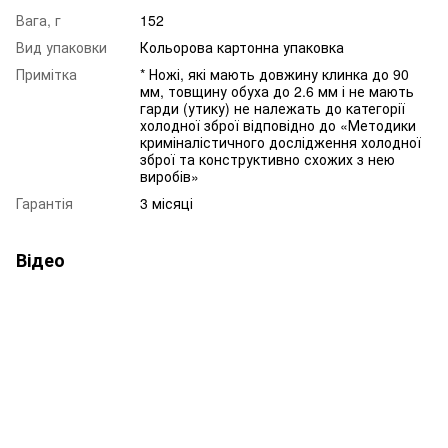
Вага, г
152
Вид упаковки
Кольорова картонна упаковка
Примітка
* Ножі, які мають довжину клинка до 90
мм, товщину обуха до 2.6 мм і не мають
гарди (утику) не належать до категорії
холодної зброї відповідно до «Методики
криміналістичного дослідження холодної
зброї та конструктивно схожих з нею
виробів»
Гарантія
3 місяці
Відео