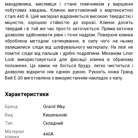
мандрівника, мисливця і стане помічником у вирішенні
побутових завдань. Клинок виготовлений з мартенситної
сталі 440 А. Цей матеріал відрізняється високою твердістю і
міцністю, хорошою стійкістю до корозії. Клинок досить
твердий і в той же час просто заточується. Пряма заточка
дозволяє здійснювати рівні і точні надрізи. Поверхня клинка
оброблена методом сатинування, в силу чого на ньому
залишилися сліди від шліфувального матеріалу. На лезі не
помітні сліди від пальців і дрібні подряпини. Механізм Liner
Lock використовується для фіксації клинка в обраному
положенні. Це замок не боїться бруду, легко чиститься і
дозволяє відкрити ніж однією рукою. Рукоять ножа Гранд
Вей Е-20 виготовлена ​​з використанням накладок з капу.
Характеристики
Бренд
Grand Way
Вид
Кишенькові
Тип
Складний
Матеріал
440A
клинка