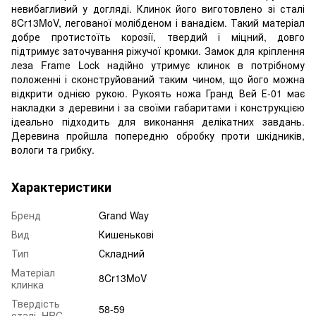
невибагливий у догляді. Клинок його виготовлено зі сталі
8Cr13MoV, легованої молібденом і ванадієм. Такий матеріал
добре протистоїть корозії, твердий і міцний, довго
підтримує заточування ріжучої кромки. Замок для кріплення
леза Frame Lock надійно утримує клинок в потрібному
положенні і сконструйований таким чином, що його можна
відкрити однією рукою. Рукоять ножа Гранд Вей Е-01 має
накладки з деревини і за своїми габаритами і конструкцією
ідеально підходить для виконання делікатних завдань.
Деревина пройшла попередню обробку проти шкідників,
вологи та грибку.
Характеристики
Бренд
Grand Way
Вид
Кишенькові
Тип
Складний
Матеріал
8Cr13MoV
клинка
Твердість
58-59
сталі, HRC