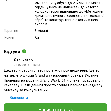
мм, товщину обуха до 2.6 мм і не мають
гарди (утику) не належать до категорії
холодної зброї відповідно до «Методики
криміналістичного дослідження холодної
зброї та конструктивно схожих з нею
виробів»
Гарантія
3 місяці
Іконки
Хит
Відгуки
1
Станислав
04.07.2018 в 16:33
Дешево и сердито, это про этого производителя. Где то
читал, что фирма Grand way народный бренд в Украине.
Проверил на модели Grand Way E-01 и очень порадовался
качеству. В эти деньги просто огонь! Спасибо менеджеру
Михаилу за консультации
Відповісти
Написати відгук