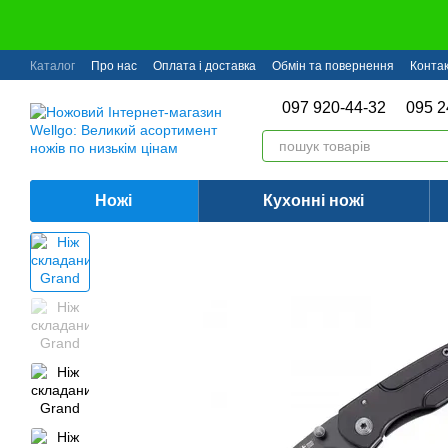
Перейти до основного контенту
Каталог
Про нас
Оплата і доставка
Обмін та повернення
Конта
097 920-44-32
095 2
Ножі
Кухонні ножі