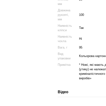
мм
Довжина
рукояті,
100
мм
Наявність
Так
кліпси
Наявність
Ні
чохла
Вага, г
95
Вид
Кольорова картонн
упаковки
Примітка
* Ножі, які мають
(утику) не належат
криміналістичного
виробів»
Відео