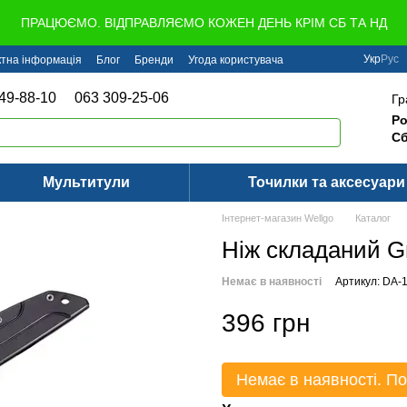
ПРАЦЮЄМО. ВІДПРАВЛЯЄМО КОЖЕН ДЕНЬ КРІМ СБ ТА НД
Укр
Рус
ктна інформація
Блог
Бренди
Угода користувача
49-88-10
063 309-25-06
Гр
Ро
Сб
Мультитули
Точилки та аксесуари
Інтернет-магазин Wellgo
Каталог
Ніж складаний G
Немає в наявності
Артикул: DA-1
396 грн
Немає в наявності. По