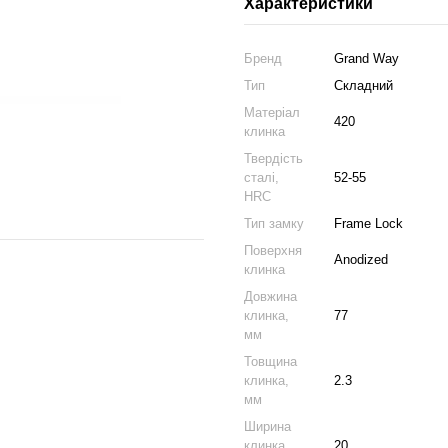
Характеристики
Бренд
Grand Way
Тип
Складний
Матеріал
420
клинка
Твердість
сталі,
52-55
HRC
Тип замку
Frame Lock
Поверхня
Anodized
клинка
Довжина
клинка,
77
мм
Товщина
клинка,
2.3
мм
Ширина
клинка,
20