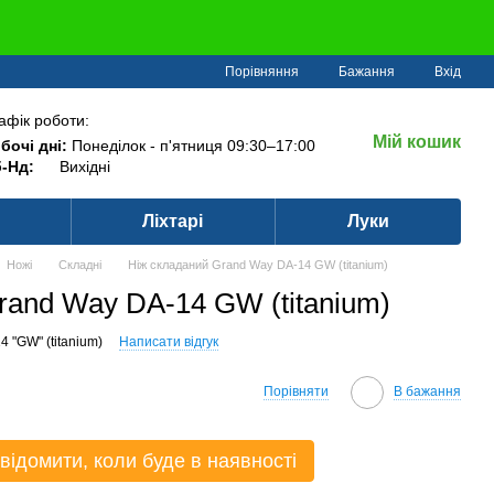
Порівняння
Бажання
Вхід
афік роботи:
Мій кошик
бочі дні:
Понеділок - п'ятниця 09:30–17:00
-Нд:
Вихідні
Ліхтарі
Луки
Ножі
Складні
Ніж складаний Grand Way DA-14 GW (titanium)
rand Way DA-14 GW (titanium)
4 "GW" (titanium)
Написати відгук
Порівняти
В бажання
відомити, коли буде в наявності