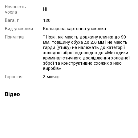
Наявність
Ні
чохла
Вага, г
120
Вид упаковки
Кольорова картонна упаковка
Примітка
* Ножі, які мають довжину клинка до 90
мм, товщину обуха до 2.6 мм і не мають
гарди (утику) не належать до категорії
холодної зброї відповідно до «Методики
криміналістичного дослідження холодної
зброї та конструктивно схожих з нею
виробів»
Гарантія
3 місяці
Відео