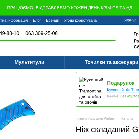
ПРАЦЮЄМО. ВІДПРАВЛЯЄМО КОЖЕН ДЕНЬ КРІМ СБ ТА НД
Укр
Рус
ктна інформація
Блог
Бренди
Угода користувача
49-88-10
063 309-25-06
Гр
Ро
Сб
Мультитули
Точилки та аксесуари
Подарунок
Кухонний ніж Tram
81 грн
безкошто
Інтернет-магазин Wellgo
Каталог
Ніж складаний G