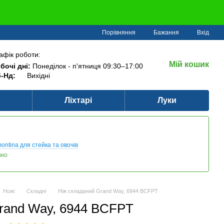
Порівняння
Бажання
Вхід
афік роботи:
Мій кошик
бочі дні:
Понеділок - п'ятниця 09:30–17:00
-Нд:
Вихідні
Ліхтарі
Луки
ontina для стейка та овочів
вно
Ножі
Складні
Ніж складаний Grand Way, 6944 BCFPT
rand Way, 6944 BCFPT