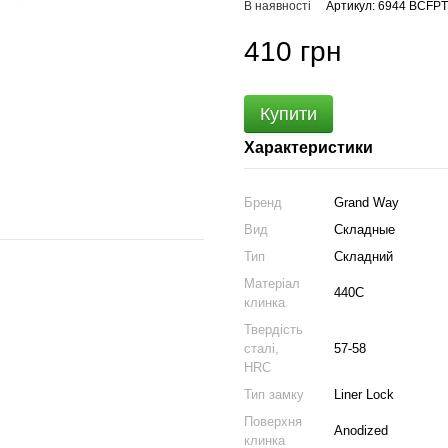
В наявності
Артикул: 6944 BCFPT
410 грн
Купити
Характеристики
Бренд
Grand Way
Вид
Складные
Тип
Складний
Матеріал
440C
клинка
Твердість
сталі,
57-58
HRC
Тип замку
Liner Lock
Поверхня
Anodized
клинка