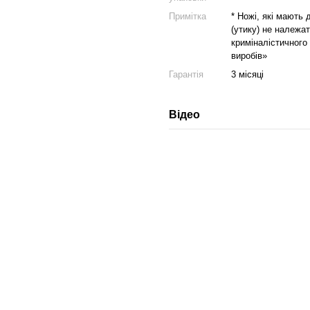
Примітка
* Ножі, які мають
(утику) не належат
криміналістичного
виробів»
Гарантія
3 місяці
Відео