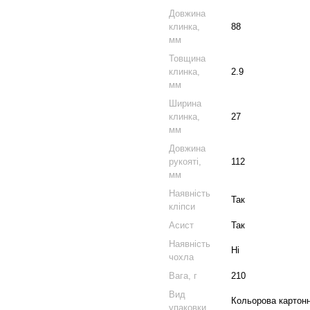
Довжина
клинка,
88
мм
Товщина
клинка,
2.9
мм
Ширина
клинка,
27
мм
Довжина
рукояті,
112
мм
Наявність
Так
кліпси
Асист
Так
Наявність
Ні
чохла
Вага, г
210
Вид
Кольорова картонн
упаковки