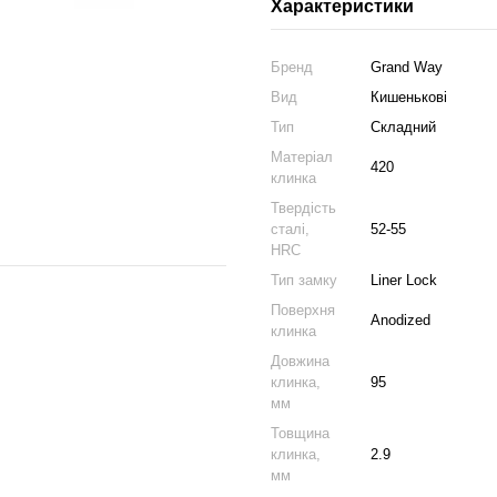
Характеристики
Бренд
Grand Way
Вид
Кишенькові
Тип
Складний
Матеріал
420
клинка
Твердість
сталі,
52-55
HRC
Тип замку
Liner Lock
Поверхня
Anodized
клинка
Довжина
клинка,
95
мм
Товщина
клинка,
2.9
мм