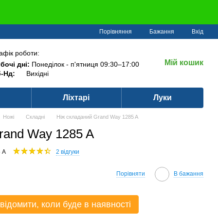
Порівняння
Бажання
Вхід
афік роботи:
Мій кошик
бочі дні:
Понеділок - п'ятниця 09:30–17:00
-Нд:
Вихідні
Ліхтарі
Луки
Ножі
Складні
Ніж складаний Grand Way 1285 A
rand Way 1285 A
 A
2 відгуки
Порівняти
В бажання
відомити, коли буде в наявності