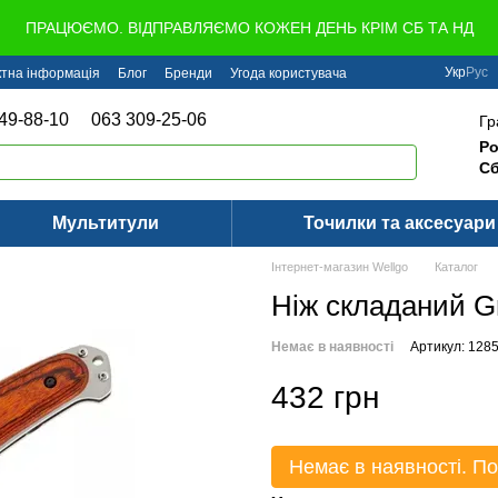
ПРАЦЮЄМО. ВІДПРАВЛЯЄМО КОЖЕН ДЕНЬ КРІМ СБ ТА НД
Укр
Рус
ктна інформація
Блог
Бренди
Угода користувача
49-88-10
063 309-25-06
Гр
Ро
Сб
Мультитули
Точилки та аксесуари
Інтернет-магазин Wellgo
Каталог
Ніж складаний G
Немає в наявності
Артикул: 1285
432 грн
Немає в наявності. По