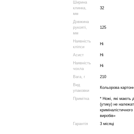
Ширина
клинка,
32
мм
Довжина
рукояті,
125
мм
Наявність
Ні
кліпси
Асист
Ні
Наявність
Ні
чохла
Вага, г
210
Вид
Кольорова картонн
упаковки
Примітка
* Ножі, які мають
(утику) не належат
криміналістичного
виробів»
Гарантія
3 місяці