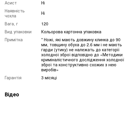
Асист
Ні
Наявність
Ні
чохла
Вага, г
120
Вид упаковки
Кольорова картонна упаковка
Примітка
* Ножі, які мають довжину клинка до 90
мм, товщину обуха до 2.6 мм і не мають
гарди (утику) не належать до категорії
холодної зброї відповідно до «Методики
криміналістичного дослідження холодної
зброї та конструктивно схожих з нею
виробів»
Гарантія
3 місяці
Відео