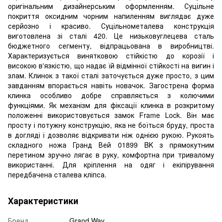
оригінальним дизайнерським оформленням. Суцільне
покриття оксидним чорним напиленням виглядає дуже
серйозно і красиво. Суцільнометалева конструкція
виготовлена ​​зі сталі 420. Це низьковуглецева сталь
бюджетного сегменту, відпрацьована в виробництві.
Характеризується винятковою стійкістю до корозії і
високою в'язкістю, що надає їй відмінної стійкості на вигин і
злам. Клинок з такої сталі заточується дуже просто, з цим
завданням впорається навіть новачок. Загострена форма
клинка особливо добре справляється з колючими
функціями. Як механізм для фіксації клинка в розкритому
положенні використовується замок Frame Lock. Він має
просту і потужну конструкцію, яка не боїться бруду, проста
в догляді і дозволяє відкривати ніж однією рукою. Рукоять
складного ножа Гранд Вей 01899 BK з прямокутним
перетином зручно лягає в руку, комфортна при тривалому
використанні. Для кріплення на одяг і екіпірування
передбачена сталева кліпса.
Характеристики
Бренд
Grand Way