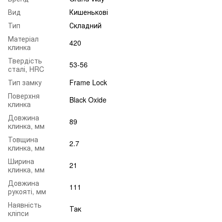
Вид
Кишенькові
Тип
Складний
Матеріал
420
клинка
Твердість
53-56
сталі, HRC
Тип замку
Frame Lock
Поверхня
Black Oxide
клинка
Довжина
89
клинка, мм
Товщина
2.7
клинка, мм
Ширина
21
клинка, мм
Довжина
111
рукояті, мм
Наявність
Так
кліпси