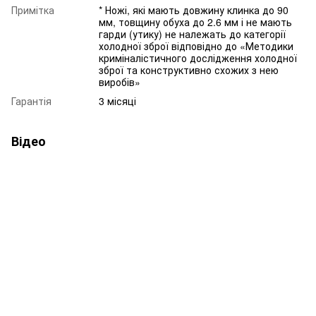
Примітка
* Ножі, які мають довжину клинка до 90
мм, товщину обуха до 2.6 мм і не мають
гарди (утику) не належать до категорії
холодної зброї відповідно до «Методики
криміналістичного дослідження холодної
зброї та конструктивно схожих з нею
виробів»
Гарантія
3 місяці
Відео