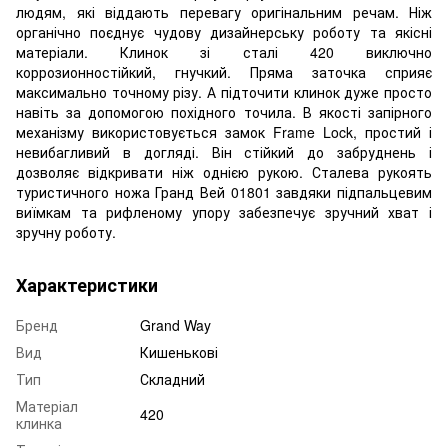
людям, які віддають перевагу оригінальним речам. Ніж
органічно поєднує чудову дизайнерську роботу та якісні
матеріали. Клинок зі сталі 420 виключно
коррозионностійкий, гнучкий. Пряма заточка сприяє
максимально точному різу. А підточити клинок дуже просто
навіть за допомогою похідного точила. В якості запірного
механізму використовується замок Frame Lock, простий і
невибагливий в догляді. Він стійкий до забруднень і
дозволяє відкривати ніж однією рукою. Сталева рукоять
туристичного ножа Гранд Вей 01801 завдяки підпальцевим
виїмкам та рифленому упору забезпечує зручний хват і
зручну роботу.
Характеристики
Бренд
Grand Way
Вид
Кишенькові
Тип
Складний
Матеріал
420
клинка