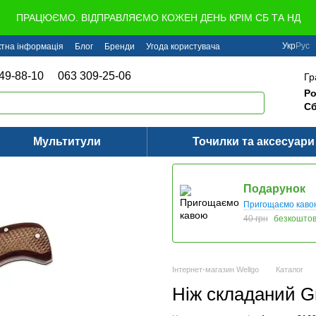
ПРАЦЮЄМО. ВІДПРАВЛЯЄМО КОЖЕН ДЕНЬ КРІМ СБ ТА НД
Укр
Рус
ктна інформація
Блог
Бренди
Угода користувача
49-88-10
063 309-25-06
Гр
Ро
Сб
Мультитули
Точилки та аксесуари
Подарунок
Пригощаємо каво
40 грн
безкошто
Інтернет-магазин Wellgo
Каталог
Ніж складаний G