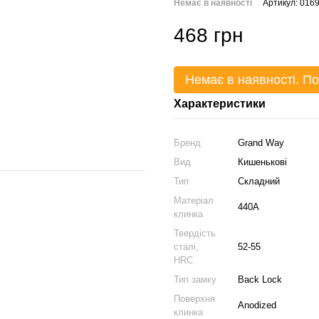
Немає в наявності
Артикул: 016
468 грн
Немає в наявності. По
Характеристики
Бренд
Grand Way
Вид
Кишенькові
Тип
Складний
Матеріал
440A
клинка
Твердість
сталі,
52-55
HRC
Тип замку
Back Lock
Поверхня
Anodized
клинка