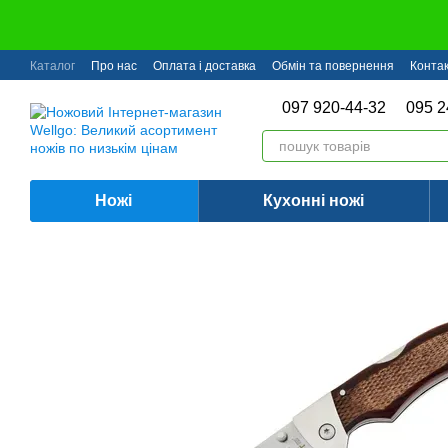
Перейти до основного контенту
Каталог
Про нас
Оплата і доставка
Обмін та повернення
Конта
097 920-44-32
095 2
Ножі
Кухонні ножі