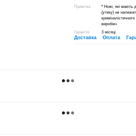
Примітка
* Ножі, які мають
(утику) не належат
криміналістичного
виробів»
Гарантія
3 місяці
Доставка
Оплата
Гар