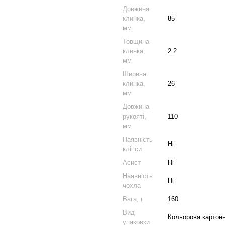
Довжина
клинка,
85
мм
Товщина
клинка,
2.2
мм
Ширина
клинка,
26
мм
Довжина
рукояті,
110
мм
Наявність
Ні
кліпси
Асист
Ні
Наявність
Ні
чохла
Вага, г
160
Вид
Кольорова картонн
упаковки