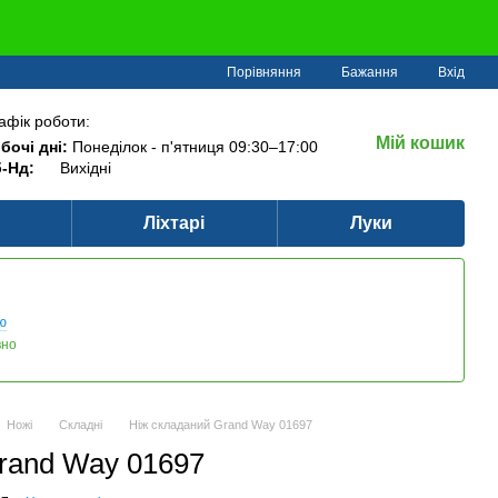
Порівняння
Бажання
Вхід
афік роботи:
Мій кошик
бочі дні:
Понеділок - п'ятниця 09:30–17:00
-Нд:
Вихідні
Ліхтарі
Луки
ю
вно
Ножі
Складні
Ніж складаний Grand Way 01697
rand Way 01697