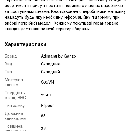
асортименті присутні останні новинки сучасних виробників
за доступними цінами. Кваліфіковані співробітники магазину
нададуть будь-яку необхідну інформаційну підтримку при
виборі потрібної моделі. Кожному покупцеві гарантована
швидка доставка по всій території України.
Характеристики
Бренд
Adimanti by Ganzo
Вид
Складные
Тип
Складний
Матеріал
S35VN
клинка
Твердість
59-61
сталі, HRC
Тип замку
Flipper
Довжина
85
клинка, мм
Товщина
3.5
клинка, мм