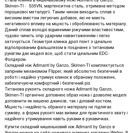
Skimen-TI - S35VN, мартенситна сталь, отримана методом
порошкової металургії. Таким чином виходить сплав з
високим вмістом легуючих добавок, які не мають
негативного впливу на міцність і оброблюваність матеріалу.
Даний сплав володіє відмінними ріжучими властивостями,
чудово чинить опір ударним навантаженням і легко
заточується. Геометрія клинка дроп поінт з ідеально
відполірованим фальшлезом в поєднанні з титановим
руків'ям дає моделі все, щоб стати ідеальним EDC-
Фолдером.
Складний ніж Adimanti by Ganzo, Skimen-TI комплектується
запірним механізмом Flipper, який абсолютно безпечний в
роботі і надійно утримує клинок в обраному положенні,
забезпечуючи комфортний і безпечний різ.
Титанова рукоять складного ножа Adimanti by Ganzo,
Skimen-TI органічно доповнює образ ножа і дозволяє моделі
доповнити як кишеню джинсів, так і діловий костюм.
Міцність і надійність обраного матеріалу не підлягає
сумніву, а форма рукояті має виїмки для практичного хвату і
надійного утримування навіть руками в рукавичках.
Купити складний кишеньковий ніж Adimanti by Ganzo в
Україні можна на сайті ножового інтернет-магазину Wellgo. В