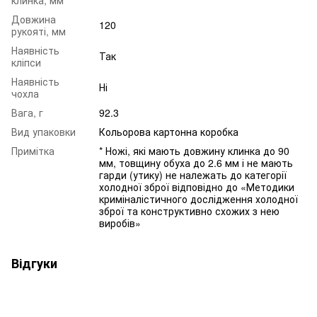
Довжина
120
рукояті, мм
Наявність
Так
кліпси
Наявність
Ні
чохла
Вага, г
92.3
Вид упаковки
Кольорова картонна коробка
Примітка
* Ножі, які мають довжину клинка до 90
мм, товщину обуха до 2.6 мм і не мають
гарди (утику) не належать до категорії
холодної зброї відповідно до «Методики
криміналістичного дослідження холодної
зброї та конструктивно схожих з нею
виробів»
Відгуки