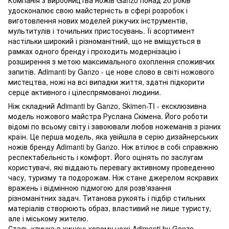
удосконалює свою майстерність в сфері розробок і
виготовлення нових моделей ріжучих інструментів,
мультитулів і точильних пристосувань. Її асортимент
настільки широкий і різноманітний, що не вміщується в
рамках одного бренду і проходить модернізацію і
розширення з метою максимального охоплення споживчих
запитів. Adimanti by Ganzo - це нове слово в світі ножового
мистецтва, ножі на всі випадки життя, здатні підкорити
серце активного і цілеспрямованої людини.
Ніж складний Adimanti by Ganzo, Skimen-TI - ексклюзивна
модель ножового майстра Руслана Скімена. Його роботи
відомі по всьому світу і завоювали любов ножеманів з різних
країн. Це перша модель, яка увійшла в серію дизайнерських
ножів бренду Adimanti by Ganzo. Ніж втілює в собі справжню
респектабельність і комфорт. Його оцінять по заслугам
користувачі, які віддають перевагу активному проведенню
часу, туризму та подорожам. Ніж стане джерелом яскравих
вражень і відмінною підмогою для розв'язання
різноманітних задач. Титанова рукоять і підбір стильних
матеріалів створюють образ, властивий не лише туристу,
але і міському жителю.
Сталь клинка в кишеньковому ножі Adimanti by Ganzo,