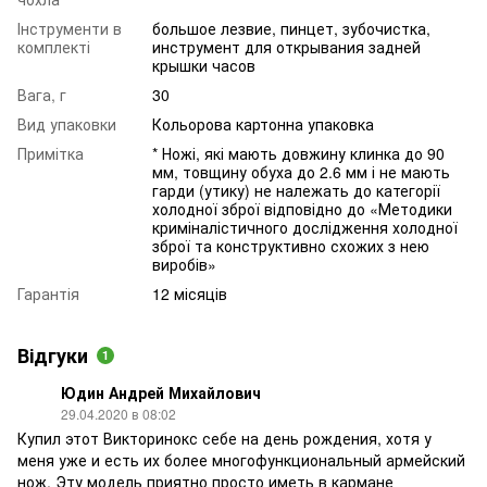
Інструменти в
большое лезвие, пинцет, зубочистка,
комплекті
инструмент для открывания задней
крышки часов
Вага, г
30
Вид упаковки
Кольорова картонна упаковка
Примітка
* Ножі, які мають довжину клинка до 90
мм, товщину обуха до 2.6 мм і не мають
гарди (утику) не належать до категорії
холодної зброї відповідно до «Методики
криміналістичного дослідження холодної
зброї та конструктивно схожих з нею
виробів»
Гарантія
12 місяців
Відгуки
1
Юдин Андрей Михайлович
29.04.2020 в 08:02
Купил этот Викторинокс себе на день рождения, хотя у
меня уже и есть их более многофункциональный армейский
нож. Эту модель приятно просто иметь в кармане