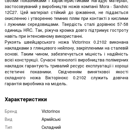
своїми показниками і характеристиками нагадує матеріал,
застосовуваний у виробництві ножів компанії Mora - Sandvic
12С27. Цей матеріал стійкий до іржавіння, не піддається
окисленню і утворенню темних плям при контакті з кислими
і лужними середовищами. Твердість сталі дорівнює 57-58
одиниць HRC. Так, ріжуча кромка довго підтримує гостроту
навіть при інтенсивному використанні.
Рукоять швейцарського ножа Victorinox 0.2102 виконана
накладками з глянцевого нейлону, закріпленими на сталевій
основі. Таким чином, забезпечується міцність і надійність
всієї конструкції. Сучасні технології виробництва полімерних
накладок гарантують тривалий ресурс експлуатації і хороші
естетичні показники. Свідченням виняткової якості
складного ножа Вікторінокс 0.2102 служить довічна
гарантія виробника на модель.
Характеристики
Бренд
Victorinox
Вид
Армійські
Тип
Складний