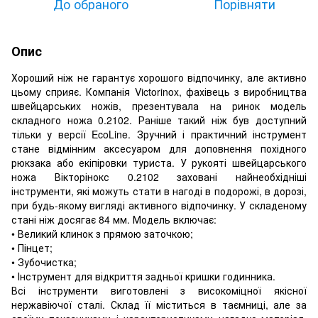
До обраного
Порівняти
Опис
Хороший ніж не гарантує хорошого відпочинку, але активно
цьому сприяє. Компанія Victorinox, фахівець з виробництва
швейцарських ножів, презентувала на ринок модель
складного ножа 0.2102. Раніше такий ніж був доступний
тільки у версії EcoLine. Зручний і практичний інструмент
стане відмінним аксесуаром для доповнення похідного
рюкзака або екіпіровки туриста. У рукояті швейцарського
ножа Вікторінокс 0.2102 заховані найнеобхідніші
інструменти, які можуть стати в нагоді в подорожі, в дорозі,
при будь-якому вигляді активного відпочинку. У складеному
стані ніж досягає 84 мм. Модель включає:
• Великий клинок з прямою заточкою;
• Пінцет;
• Зубочистка;
• Інструмент для відкриття задньої кришки годинника.
Всі інструменти виготовлені з високоміцної якісної
нержавіючої сталі. Склад її міститься в таємниці, але за