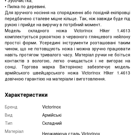
• Зубочистка;
• Пилка по деревині.
Для зручного носіння на спорядженні або похідній екіпіровці
передбачено сталеве міцне кільце. Так, ніж завжди буде під
рукою і прийде на виручку в потрібний момент.
Модель складного ножа Victorinox Hiker 1.4613
комплектується рукояткою з червоного глянцевого нейлону
простої форми. Усередині інструменти розташовані таким
чином, що не потовщують ножа і можна зручно працювати
навіть протягом тривалого часу. Матеріал ручки не боїться
контактів з вологою, легко очищається і не вигорає на
сонці. Торгова марка Вікторінокс забезпечує модель
армійського швейцарського ножа Victorinox Hiker 1.4613
довічною гарантією на матеріали і виготовлення.
Характеристики
Бренд
Victorinox
Вид
Армійські
Тип
Складний
Матеріал
Нержавіюча сталь Victorinox