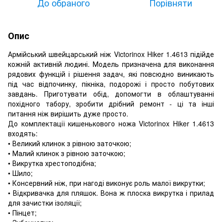
До обраного
Порівняти
Опис
Армійський швейцарський ніж Victorinox Hiker 1.4613 підійде
кожній активній людині. Модель призначена для виконання
рядових функцій і рішення задач, які повсюдно виникають
під час відпочинку, пікніка, подорожі і просто побутових
завдань. Приготувати обід, допомогти в облаштуванні
похідного табору, зробити дрібний ремонт - ці та інші
питання ніж вирішить дуже просто.
До комплектації кишенькового ножа Victorinox Hiker 1.4613
входять:
• Великий клинок з рівною заточкою;
• Малий клинок з рівною заточкою;
• Викрутка хрестоподібна;
• Шило;
• Консервний ніж, при нагоді виконує роль малої викрутки;
• Відкривачка для пляшок. Вона ж плоска викрутка і прилад
для зачистки ізоляції;
• Пінцет;