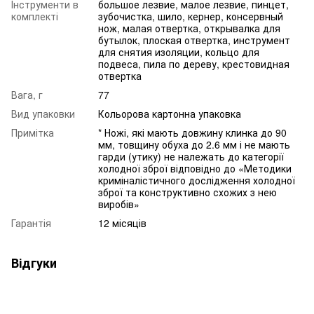
Інструменти в
большое лезвие, малое лезвие, пинцет,
комплекті
зубочистка, шило, кернер, консервный
нож, малая отвертка, открывалка для
бутылок, плоская отвертка, инструмент
для снятия изоляции, кольцо для
подвеса, пила по дереву, крестовидная
отвертка
Вага, г
77
Вид упаковки
Кольорова картонна упаковка
Примітка
* Ножі, які мають довжину клинка до 90
мм, товщину обуха до 2.6 мм і не мають
гарди (утику) не належать до категорії
холодної зброї відповідно до «Методики
криміналістичного дослідження холодної
зброї та конструктивно схожих з нею
виробів»
Гарантія
12 місяців
Відгуки