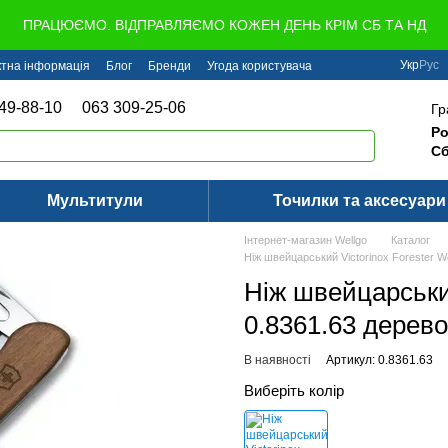
ПРАЦЮЄМО. ВІДПРАВЛЯЄМО КОЖЕН ДЕНЬ КРІМ СБ ТА НД
Укр
Рус
ктна інформація
Блог
Бренди
Угода користувача
49-88-10
063 309-25-06
Гр
Ро
Сб
Мультитули
Точилки та аксесуари
Інтернет-магазин Wellgo
Каталог
Ніж швейцарський Victorinox Forester W
Ніж швейцарський
0.8361.63 дерево
В наявності
Артикул: 0.8361.63
Виберіть колір