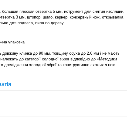
 большая плоская отвертка 5 мм, иструмент для снятия изоляции,
твертка 3 мм, штопор, шило, кернер, консервный нож, открывалка
льцо для подвеса, пила по дереву
онна упаковка
ть довжину клинка до 90 мм, товщину обуха до 2.6 мм і не мають
е належать до категорії холодної зброї відповідно до «Методики
го дослідження холодної зброї та конструктивно схожих з нею
антія