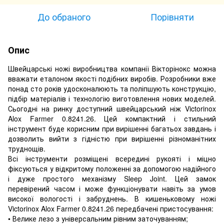
До обраного
Порівняти
Опис
Швейцарські ножі виробництва компанії Вікторінокс можна
вважати еталоном якості подібних виробів. Розробники вже
понад сто років удосконалюють та поліпшують конструкцію,
підбір матеріалів і технологію виготовлення нових моделей.
Сьогодні на ринку доступний швейцарський ніж Victorinox
Alox Farmer 0.8241.26. Цей компактний і стильний
інструмент буде корисним при вирішенні багатьох завдань і
дозволить вийти з гідністю при вирішенні різноманітних
труднощів.
Всі інструменти розміщені всередині рукояті і міцно
фіксуються у відкритому положенні за допомогою надійного
і дуже простого механізму Sleep Joint. Цей замок
перевірений часом і може функціонувати навіть за умов
високої вологості і забруднень. В кишеньковому ножі
Victorinox Alox Farmer 0.8241.26 передбачені пристосування:
• Велике лезо з універсальним рівним заточуванням;