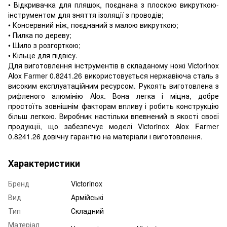
• Відкривачка для пляшок, поєднана з плоскою викруткою-
інструментом для зняття ізоляції з проводів;
• Консервний ніж, поєднаний з малою викруткою;
• Пилка по дереву;
• Шило з розгорткою;
• Кільце для підвісу.
Для виготовлення інструментів в складаному ножі Victorinox
Alox Farmer 0.8241.26 використовується нержавіюча сталь з
високим експлуатаційним ресурсом. Рукоять виготовлена з
рифленого алюмінію Alox. Вона легка і міцна, добре
простоїть зовнішнім факторам впливу і робить конструкцію
більш легкою. Виробник настільки впевнений в якості своєї
продукції, що забезпечує моделі Victorinox Alox Farmer
0.8241.26 довічну гарантію на матеріали і виготовлення.
Характеристики
Бренд
Victorinox
Вид
Армійські
Тип
Складний
Матеріал