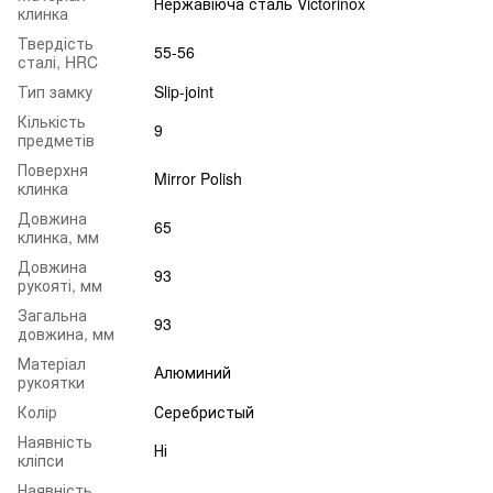
Нержавіюча сталь Victorinox
клинка
Твердість
55-56
сталі, HRC
Тип замку
Slip-joint
Кількість
9
предметів
Поверхня
Mirror Polish
клинка
Довжина
65
клинка, мм
Довжина
93
рукояті, мм
Загальна
93
довжина, мм
Матеріал
Алюминий
рукоятки
Колір
Серебристый
Наявність
Ні
кліпси
Наявність