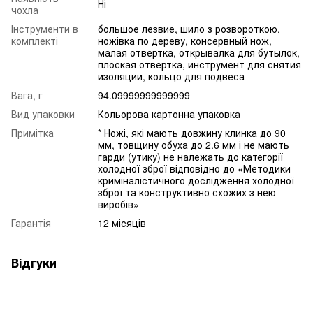
Ні
чохла
Інструменти в
большое лезвие, шило з розвороткою,
комплекті
ножівка по дереву, консервный нож,
малая отвертка, открывалка для бутылок,
плоская отвертка, инструмент для снятия
изоляции, кольцо для подвеса
Вага, г
94.09999999999999
Вид упаковки
Кольорова картонна упаковка
Примітка
* Ножі, які мають довжину клинка до 90
мм, товщину обуха до 2.6 мм і не мають
гарди (утику) не належать до категорії
холодної зброї відповідно до «Методики
криміналістичного дослідження холодної
зброї та конструктивно схожих з нею
виробів»
Гарантія
12 місяців
Відгуки