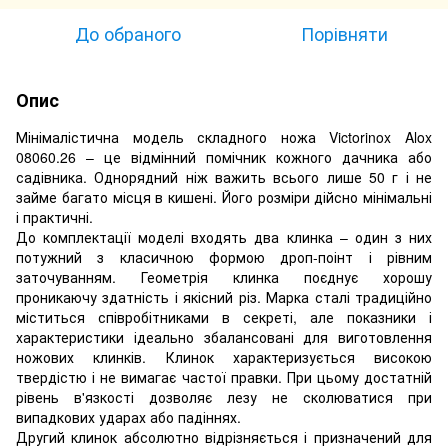
До обраного
Порівняти
Опис
Мінімалістична модель складного ножа Victorinox Alox
08060.26 – це відмінний помічник кожного дачника або
садівника. Однорядний ніж важить всього лише 50 г і не
займе багато місця в кишені. Його розміри дійсно мінімальні
і практичні.
До комплектації моделі входять два клинка – один з них
потужний з класичною формою дроп-поінт і рівним
заточуванням. Геометрія клинка поєднує хорошу
проникаючу здатність і якісний різ. Марка сталі традиційно
міститься співробітниками в секреті, але показники і
характеристики ідеально збалансовані для виготовлення
ножових клинків. Клинок характеризується високою
твердістю і не вимагає частої правки. При цьому достатній
рівень в'язкості дозволяє лезу не сколюватися при
випадкових ударах або падіннях.
Другий клинок абсолютно відрізняється і призначений для