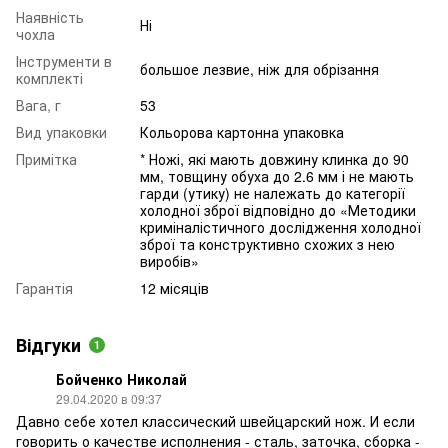
Наявність
Ні
чохла
Інструменти в
большое лезвие, ніж для обрізання
комплекті
Вага, г
53
Вид упаковки
Кольорова картонна упаковка
Примітка
* Ножі, які мають довжину клинка до 90
мм, товщину обуха до 2.6 мм і не мають
гарди (утику) не належать до категорії
холодної зброї відповідно до «Методики
криміналістичного дослідження холодної
зброї та конструктивно схожих з нею
виробів»
Гарантія
12 місяців
Відгуки
1
Бойченко Николай
29.04.2020 в 09:37
Давно себе хотел классический швейцарский нож. И если
говорить о качестве исполнения - сталь, заточка, сборка -