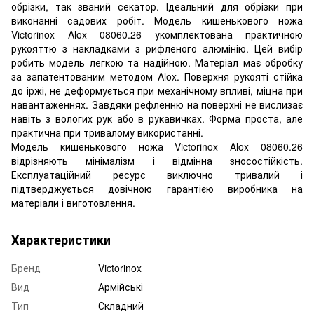
обрізки, так званий секатор. Ідеальний для обрізки при
виконанні садових робіт. Модель кишенькового ножа
Victorinox Alox 08060.26 укомплектована практичною
рукояттю з накладками з рифленого алюмінію. Цей вибір
робить модель легкою та надійною. Матеріал має обробку
за запатентованим методом Alox. Поверхня рукояті стійка
до іржі, не деформується при механічному впливі, міцна при
навантаженнях. Завдяки рефленню на поверхні не вислизає
навіть з вологих рук або в рукавичках. Форма проста, але
практична при тривалому використанні.
Модель кишенькового ножа Victorinox Alox 08060.26
відрізняють мінімалізм і відмінна зносостійкість.
Експлуатаційний ресурс виключно тривалий і
підтверджується довічною гарантією виробника на
матеріали і виготовлення.
Характеристики
Бренд
Victorinox
Вид
Армійські
Тип
Складний