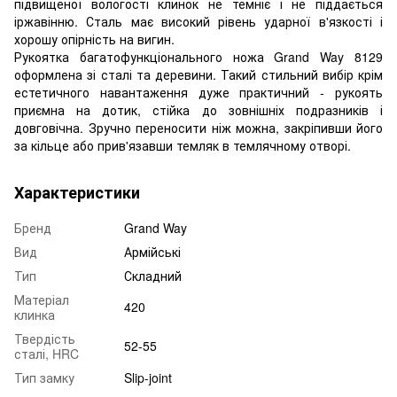
підвищеної вологості клинок не темніє і не піддається
іржавінню. Сталь має високий рівень ударної в'язкості і
хорошу опірність на вигин.
Рукоятка багатофункціонального ножа Grand Way 8129
оформлена зі сталі та деревини. Такий стильний вибір крім
естетичного навантаження дуже практичний - рукоять
приємна на дотик, стійка до зовнішніх подразників і
довговічна. Зручно переносити ніж можна, закріпивши його
за кільце або прив'язавши темляк в темлячному отворі.
Характеристики
Бренд
Grand Way
Вид
Армійські
Тип
Складний
Матеріал
420
клинка
Твердість
52-55
сталі, HRC
Тип замку
Slip-joint