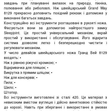
завдань при плануванні вилазок на природу, пікніка,
полювання або риболовлі. Ніж швейцарський Grand Way
8129 прекрасно доповнить похідний рюкзак і допоможе у
виконанні багатьох завдань.
Конструкційно всі інструменти розташовані в рукояті ножа.
Фіксуються вони за допомогою найпростішого замку
Sleepjoint. Це простий універсальний механізм, вкрай
простий у використанні і обслуговуванні. Його відкрита
система дозволяє легко і безперешкодно чистити і
регулювати механізм.
У число девайсів швейцарського ножа Гранд Вей 8129
входять: •
Ніж з рівною ріжучої кромкою; •
Відкривачка для пляшок; •
Викрутка з прямим шліцом; •
Ніж для консервів; •
Пила; •
Шило; •
Штопор.
Всі інструменти виготовлені зі сталі 420. Це матеріал з
невисоким вмістом вуглецю і дійсно винятковою стійкістю
до корозії. Навіть при зберіганні і використанні в умовах