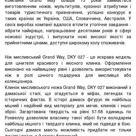
виготовленням ножів, мультитулів, кухонної атрибутики і
товарів туристичного призначення, успішно конкурує в
таких країнах як Україна, США, Словаччина, Австралія. У
своїх виробах компанії вдалося втілити утопічне завдання -
зібрати найкраще, напрацьоване десятками років в сфері
ножової індустрії, і випускати ножі високої якості за
прийнятними цінами, доступні широкому колу споживачів.
Ніж мисливський Grand Way, DKY 027 - це яскрава модель
для цінителя красивого і якісного клинка. Оформлення
виконано на найвищому рівні і дозволить використовувати
ніж в ролі цінного подарунка для мисливця або
колекціонера.
Клинок мисливського ножа Grand Way, DKY 027 виконаний з
дамаської сталі, що згадується в міфах, легендах та
історичних фактах. В історії дамаск фігурує як найбільш
міцний і надійний вид матеріалу для мечів, клинків і іншої
зброї. Загартована твердість на рівні 57-58 одиниць по
Роквеллу дозволяли власнику такої зброї бути володарем
найбільш міцного і твердого клинка, який не підведе в бою.
Сьогодні дамаск мають можливість придбати не тільки
лицарі і воїни, а й кожен бажаючий.