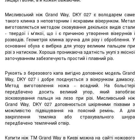
Мисливський ніж Grand Way, DKY 027 є володарем саме
такого клинка з неповторним і яскравим візерунком. Метал
виготовляється методом сковування декількох видів стали
- твердої і м'якої, що і є причиною утворення візерунків і
розводів. Геометрія клинка зручна для різу і оброблення. У
основанні обуха є вибірка для упору великим пальцем при
різі з натиском. Хороша проникаюча здатність укупі з якісної
заточуванням забезпечують простий і плавний різ.
Рукоять з березового капа вигідно доповнює модель Grand
Way, DKY 027 і добре поєднується з візерунком дамаску.
Метод виготовлення ножа - всадний. На больстері
передбачено досить великий упор, який запобігає
зісковзування пальця на лезо при різі. Мисливський ніж
Grand Way, DKY 027 доповнюється шкіряними піхвами з
можливістю підвішування на поясний ремінь. А для
закріплення темляка або страхувального шнура
передбачено темлячний отвір.
Купити ніж ТМ Grand Way в Києві можна на сайті ножового