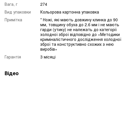
Вага, г
274
Вид упаковки
Кольорова картонна упаковка
Примітка
* Ножі, які мають довжину клинка до 90
мм, товщину обуха до 2.6 мм і не мають
гарди (утику) не належать до категорії
холодної зброї відповідно до «Методики
криміналістичного дослідження холодної
зброї та конструктивно схожих з нею
виробів»
Гарантія
3 місяці
Відео