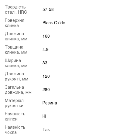
Твердість
57-58
сталі, HRC
Поверхня
Black Oxide
клинка
Довжина
160
клинка, мм
Товщина
4.9
клинка, мм
Ширина
33
клинка, мм
Довжина
120
рукояті, мм
Загальна
280
довжина, мм
Матеріал
Резина
рукоятки
Наявність
Ні
кліпси
Наявність
Так
чохла