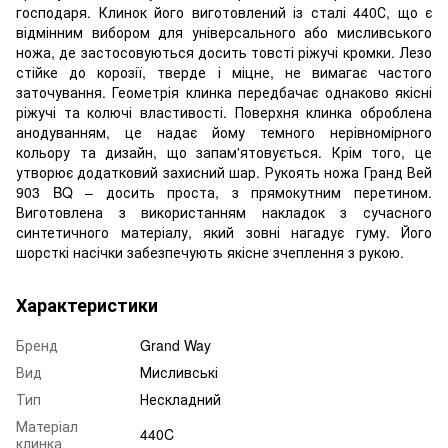
господаря. Клинок його виготовлений із сталі 440С, що є
відмінним вибором для універсального або мисливського
ножа, де застосовуються досить товсті ріжучі кромки. Лезо
стійке до корозії, тверде і міцне, не вимагає частого
заточування. Геометрія клинка передбачає однаково якісні
ріжучі та колючі властивості. Поверхня клинка оброблена
анодуванням, це надає йому темного нерівномірного
кольору та дизайн, що запам'ятовується. Крім того, це
утворює додатковий захисний шар. Рукоять ножа Гранд Вей
903 BQ – досить проста, з прямокутним перетином.
Виготовлена з використанням накладок з сучасного
синтетичного матеріалу, який зовні нагадує гуму. Його
шорсткі насічки забезпечують якісне зчеплення з рукою.
Характеристики
Бренд
Grand Way
Вид
Мисливські
Тип
Нескладний
Матеріал
440C
клинка