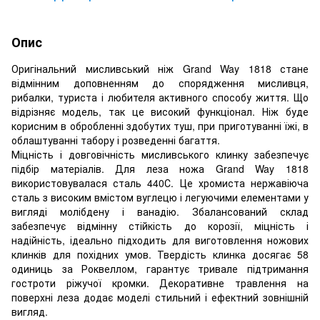
Опис
Оригінальний мисливський ніж Grand Way 1818 стане
відмінним доповненням до спорядження мисливця,
рибалки, туриста і любителя активного способу життя. Що
відрізняє модель, так це високий функціонал. Ніж буде
корисним в обробленні здобутих туш, при приготуванні їжі, в
облаштуванні табору і розведенні багаття.
Міцність і довговічність мисливського клинку забезпечує
підбір матеріалів. Для леза ножа Grand Way 1818
використовувалася сталь 440С. Це хромиста нержавіюча
сталь з високим вмістом вуглецю і легуючими елементами у
вигляді молібдену і ванадію. Збалансований склад
забезпечує відмінну стійкість до корозії, міцність і
надійність, ідеально підходить для виготовлення ножових
клинків для похідних умов. Твердість клинка досягає 58
одиниць за Роквеллом, гарантує тривале підтримання
гостроти ріжучої кромки. Декоративне травлення на
поверхні леза додає моделі стильний і ефектний зовнішній
вигляд.