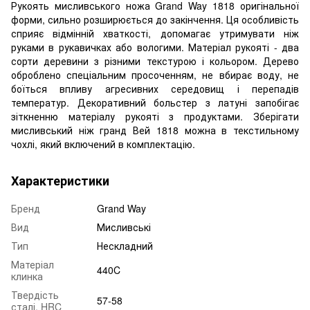
Рукоять мисливського ножа Grand Way 1818 оригінальної
форми, сильно розширюється до закінчення. Ця особливість
сприяє відмінній хваткості, допомагає утримувати ніж
руками в рукавичках або вологими. Матеріал рукояті - два
сорти деревини з різними текстурою і кольором. Дерево
оброблено спеціальним просоченням, не вбирає воду, не
боїться впливу агресивних середовищ і перепадів
температур. Декоративний больстер з латуні запобігає
зіткненню матеріалу рукояті з продуктами. Зберігати
мисливський ніж гранд Вей 1818 можна в текстильному
чохлі, який включений в комплектацію.
Характеристики
Бренд
Grand Way
Вид
Мисливські
Тип
Нескладний
Матеріал
440C
клинка
Твердість
57-58
сталі, HRC