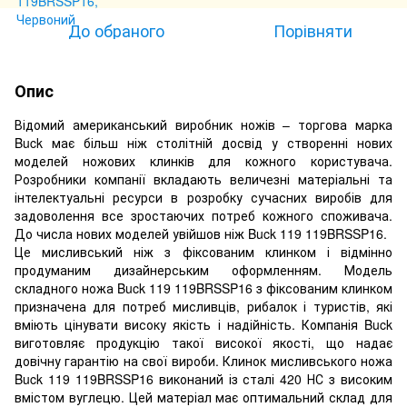
До обраного
Порівняти
Опис
Відомий американський виробник ножів – торгова марка
Buck має більш ніж столітній досвід у створенні нових
моделей ножових клинків для кожного користувача.
Розробники компанії вкладають величезні матеріальні та
інтелектуальні ресурси в розробку сучасних виробів для
задоволення все зростаючих потреб кожного споживача.
До числа нових моделей увійшов ніж Buck 119 119BRSSP16.
Це мисливський ніж з фіксованим клинком і відмінно
продуманим дизайнерським оформленням. Модель
складного ножа Buck 119 119BRSSP16 з фіксованим клинком
призначена для потреб мисливців, рибалок і туристів, які
вміють цінувати високу якість і надійність. Компанія Buck
виготовляє продукцію такої високої якості, що надає
довічну гарантію на свої вироби. Клинок мисливського ножа
Buck 119 119BRSSP16 виконаний із сталі 420 НС з високим
вмістом вуглецю. Цей матеріал має оптимальний склад для