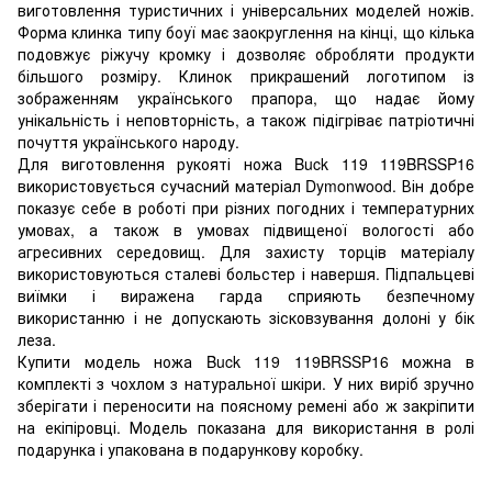
виготовлення туристичних і універсальних моделей ножів.
Форма клинка типу боуї має заокруглення на кінці, що кілька
подовжує ріжучу кромку і дозволяє обробляти продукти
більшого розміру. Клинок прикрашений логотипом із
зображенням українського прапора, що надає йому
унікальність і неповторність, а також підігріває патріотичні
почуття українського народу.
Для виготовлення рукояті ножа Buck 119 119BRSSP16
використовується сучасний матеріал Dymonwood. Він добре
показує себе в роботі при різних погодних і температурних
умовах, а також в умовах підвищеної вологості або
агресивних середовищ. Для захисту торців матеріалу
використовуються сталеві больстер і навершя. Підпальцеві
виїмки і виражена гарда сприяють безпечному
використанню і не допускають зісковзування долоні у бік
леза.
Купити модель ножа Buck 119 119BRSSP16 можна в
комплекті з чохлом з натуральної шкіри. У них виріб зручно
зберігати і переносити на поясному ремені або ж закріпити
на екіпіровці. Модель показана для використання в ролі
подарунка і упакована в подарункову коробку.