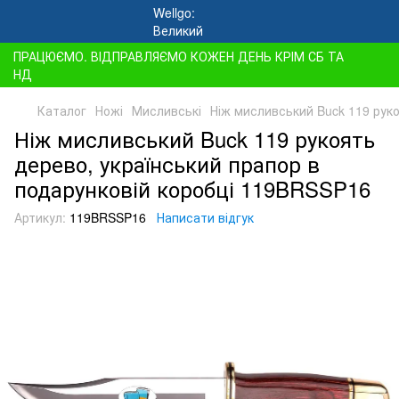
ПРАЦЮЄМО. ВІДПРАВЛЯЄМО КОЖЕН ДЕНЬ КРІМ СБ ТА
НД
Каталог
Ножі
Мисливські
Ніж мисливський Buck 119 рук
Ніж мисливський Buck 119 рукоять
дерево, український прапор в
подарунковій коробці 119BRSSP16
Артикул:
119BRSSP16
Написати відгук