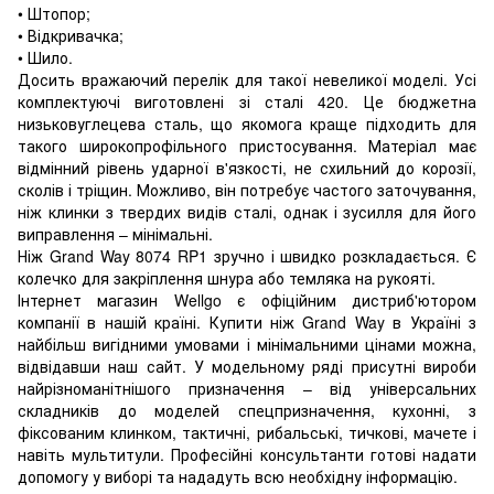
• Штопор;
• Відкривачка;
• Шило.
Досить вражаючий перелік для такої невеликої моделі. Усі
комплектуючі виготовлені зі сталі 420. Це бюджетна
низьковуглецева сталь, що якомога краще підходить для
такого широкопрофільного пристосування. Матеріал має
відмінний рівень ударної в'язкості, не схильний до корозії,
сколів і тріщин. Можливо, він потребує частого заточування,
ніж клинки з твердих видів сталі, однак і зусилля для його
виправлення – мінімальні.
Ніж Grand Way 8074 RP1 зручно і швидко розкладається. Є
колечко для закріплення шнура або темляка на рукояті.
Інтернет магазин Wellgo є офіційним дистриб'ютором
компанії в нашій країні. Купити ніж Grand Way в Україні з
найбільш вигідними умовами і мінімальними цінами можна,
відвідавши наш сайт. У модельному ряді присутні вироби
найрізноманітнішого призначення – від універсальних
складників до моделей спецпризначення, кухонні, з
фіксованим клинком, тактичні, рибальські, тичкові, мачете і
навіть мультитули. Професійні консультанти готові надати
допомогу у виборі та нададуть всю необхідну інформацію.