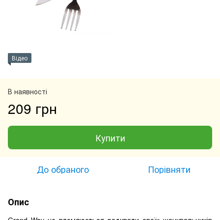
Відео
В наявності
209 грн
Купити
До обраного
Порівняти
Опис
Grand Way не втомлюється радувати своїх шанувальників