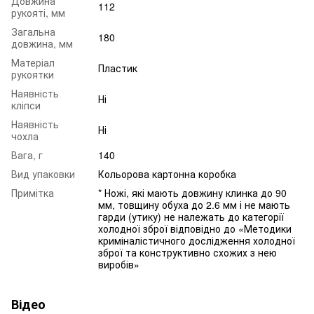
Довжина
112
рукояті, мм
Загальна
180
довжина, мм
Матеріал
Пластик
рукоятки
Наявність
Ні
кліпси
Наявність
Ні
чохла
Вага, г
140
Вид упаковки
Кольорова картонна коробка
Примітка
* Ножі, які мають довжину клинка до 90
мм, товщину обуха до 2.6 мм і не мають
гарди (утику) не належать до категорії
холодної зброї відповідно до «Методики
криміналістичного дослідження холодної
зброї та конструктивно схожих з нею
виробів»
Відео