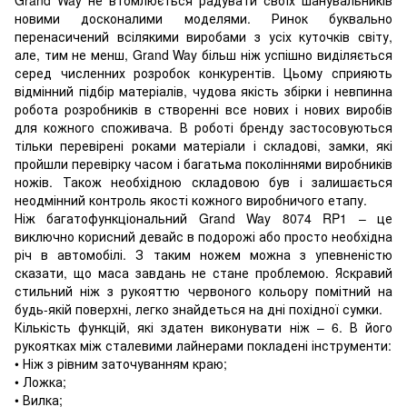
новими досконалими моделями. Ринок буквально
перенасичений всілякими виробами з усіх куточків світу,
але, тим не менш, Grand Way більш ніж успішно виділяється
серед численних розробок конкурентів. Цьому сприяють
відмінний підбір матеріалів, чудова якість збірки і невпинна
робота розробників в створенні все нових і нових виробів
для кожного споживача. В роботі бренду застосовуються
тільки перевірені роками матеріали і складові, замки, які
пройшли перевірку часом і багатьма поколіннями виробників
ножів. Також необхідною складовою був і залишається
неодмінний контроль якості кожного виробничого етапу.
Ніж багатофункціональний Grand Way 8074 RP1 – це
виключно корисний девайс в подорожі або просто необхідна
річ в автомобілі. З таким ножем можна з упевненістю
сказати, що маса завдань не стане проблемою. Яскравий
стильний ніж з рукояттю червоного кольору помітний на
будь-якій поверхні, легко знайдеться на дні похідної сумки.
Кількість функцій, які здатен виконувати ніж – 6. В його
рукоятках між сталевими лайнерами покладені інструменти:
• Ніж з рівним заточуванням краю;
• Ложка;
• Вилка;