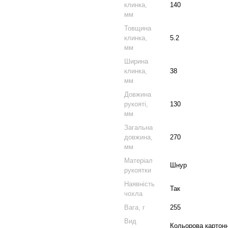
клинка,
140
мм
Товщина
клинка,
5.2
мм
Ширина
клинка,
38
мм
Довжина
рукояті,
130
мм
Загальна
довжина,
270
мм
Матеріал
Шнур
рукоятки
Наявність
Так
чохла
Вага, г
255
Вид
Кольорова картонн