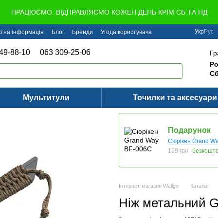
ПРАЦЮЄМО. ВІДПРАВЛЯЄМО КОЖЕН ДЕНЬ КРІМ СБ ТА НД
Укр
Рус
ктна інформація
Блог
Бренди
Угода користувача
49-88-10
063 309-25-06
Гр
Ро
Сб
Мультитули
Точилки та аксесуари
Подарунок
Сюрікен Grand W
159 грн
безкошт
Інтернет-магазин Wellgo
Каталог
Ніж метальний G