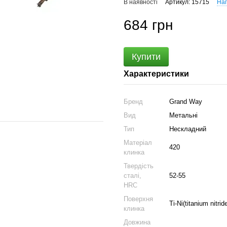
В наявності
Артикул: 15715
Нап
684 грн
Купити
Характеристики
Бренд
Grand Way
Вид
Метальні
Тип
Нескладний
Матеріал
420
клинка
Твердість
сталі,
52-55
HRC
Поверхня
Ti-Ni(titanium nitrid
клинка
Довжина