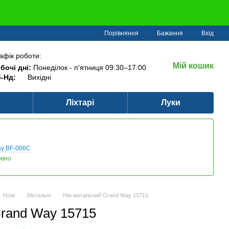
Порівняння
Бажання
Вхід
афік роботи:
Мій кошик
бочі дні:
Понеділок - п'ятниця 09:30–17:00
-Нд:
Вихідні
Ліхтарі
Луки
ay BF-006C
овно
Ножі
Метальні
Ніж метальний Grand Way 15715
rand Way 15715