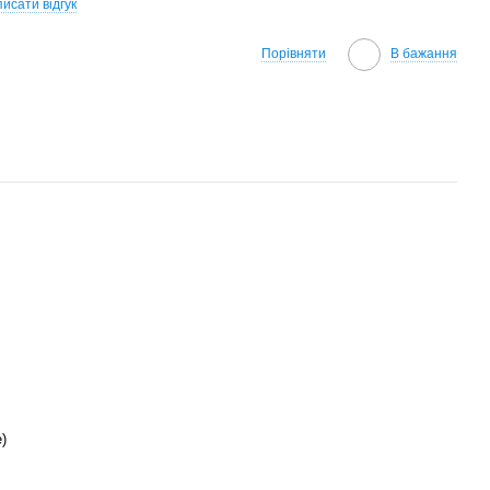
исати відгук
Порівняти
В бажання
e)