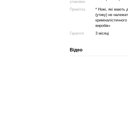
упаковки
Примітка
* Ножі, які мають
(утику) не належат
криміналістичного
виробів»
Гарантія
3 місяці
Відео