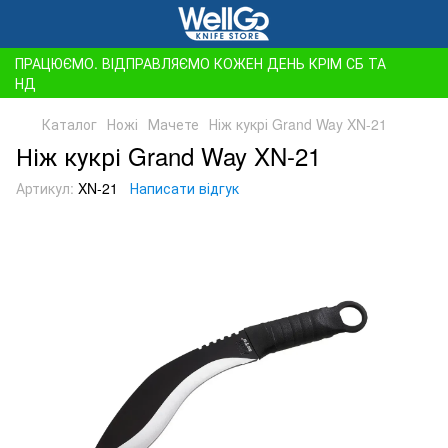
ПРАЦЮЄМО. ВІДПРАВЛЯЄМО КОЖЕН ДЕНЬ КРІМ СБ ТА
НД
Каталог
Ножі
Мачете
Ніж кукрі Grand Way XN-21
Ніж кукрі Grand Way XN-21
Артикул:
XN-21
Написати відгук