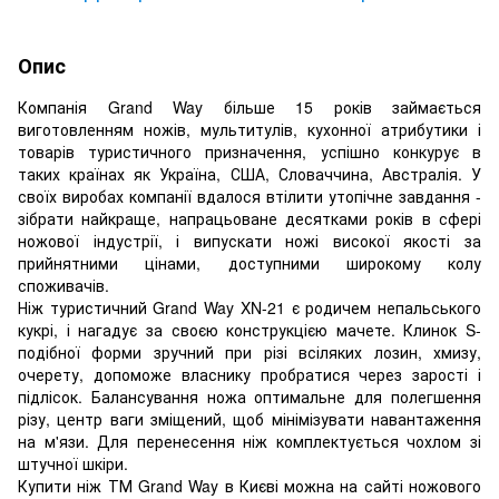
Опис
Компанія Grand Way більше 15 років займається
виготовленням ножів, мультитулів, кухонної атрибутики і
товарів туристичного призначення, успішно конкурує в
таких країнах як Україна, США, Словаччина, Австралія. У
своїх виробах компанії вдалося втілити утопічне завдання -
зібрати найкраще, напрацьоване десятками років в сфері
ножової індустрії, і випускати ножі високої якості за
прийнятними цінами, доступними широкому колу
споживачів.
Ніж туристичний Grand Way XN-21 є родичем непальського
кукрі, і нагадує за своєю конструкцією мачете. Клинок S-
подібної форми зручний при різі всіляких лозин, хмизу,
очерету, допоможе власнику пробратися через зарості і
підлісок. Балансування ножа оптимальне для полегшення
різу, центр ваги зміщений, щоб мінімізувати навантаження
на м'язи. Для перенесення ніж комплектується чохлом зі
штучної шкіри.
Купити ніж ТМ Grand Way в Києві можна на сайті ножового