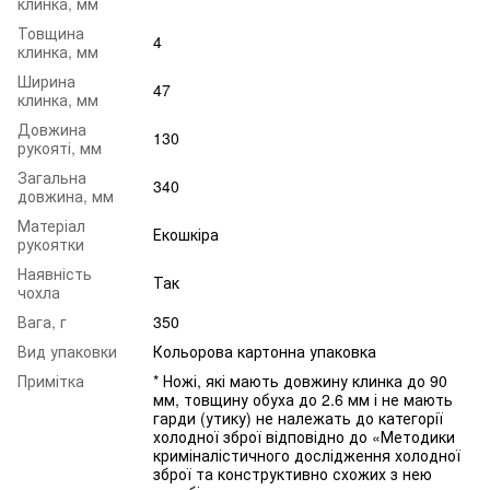
клинка, мм
Товщина
4
клинка, мм
Ширина
47
клинка, мм
Довжина
130
рукояті, мм
Загальна
340
довжина, мм
Матеріал
Екошкіра
рукоятки
Наявність
Так
чохла
Вага, г
350
Вид упаковки
Кольорова картонна упаковка
Примітка
* Ножі, які мають довжину клинка до 90
мм, товщину обуха до 2.6 мм і не мають
гарди (утику) не належать до категорії
холодної зброї відповідно до «Методики
криміналістичного дослідження холодної
зброї та конструктивно схожих з нею