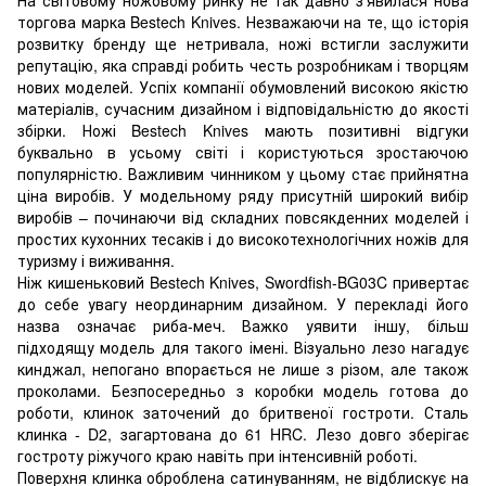
торгова марка Bestech Knives. Незважаючи на те, що історія
розвитку бренду ще нетривала, ножі встигли заслужити
репутацію, яка справді робить честь розробникам і творцям
нових моделей. Успіх компанії обумовлений високою якістю
матеріалів, сучасним дизайном і відповідальністю до якості
збірки. Ножі Bestech Knives мають позитивні відгуки
буквально в усьому світі і користуються зростаючою
популярністю. Важливим чинником у цьому стає прийнятна
ціна виробів. У модельному ряду присутній широкий вибір
виробів – починаючи від складних повсякденних моделей і
простих кухонних тесаків і до високотехнологічних ножів для
туризму і виживання.
Ніж кишеньковий Bestech Knives, Swordfish-BG03C привертає
до себе увагу неординарним дизайном. У перекладі його
назва означає риба-меч. Важко уявити іншу, більш
підходящу модель для такого імені. Візуально лезо нагадує
кинджал, непогано впорається не лише з різом, але також
проколами. Безпосередньо з коробки модель готова до
роботи, клинок заточений до бритвеної гостроти. Сталь
клинка - D2, загартована до 61 HRC. Лезо довго зберігає
гостроту ріжучого краю навіть при інтенсивній роботі.
Поверхня клинка оброблена сатинуванням, не відблискує на