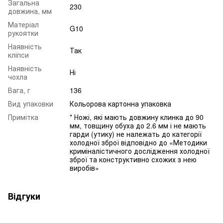
Загальна
230
довжина, мм
Матеріал
G10
рукоятки
Наявність
Так
кліпси
Наявність
Ні
чохла
Вага, г
136
Вид упаковки
Кольорова картонна упаковка
Примітка
* Ножі, які мають довжину клинка до 90
мм, товщину обуха до 2.6 мм і не мають
гарди (утику) не належать до категорії
холодної зброї відповідно до «Методики
криміналістичного дослідження холодної
зброї та конструктивно схожих з нею
виробів»
Відгуки