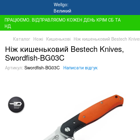
ПРАЦЮЄМО. ВІДПРАВЛЯЄМО КОЖЕН ДЕНЬ КРІМ СБ ТА
НД
Каталог
Ножі
Кишенькові
Ніж кишеньковий Bestech Knive
Ніж кишеньковий Bestech Knives,
Swordfish-BG03C
Артикул:
Swordfish-BG03C
Написати відгук