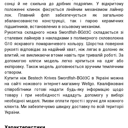
сонці й не схильна до дрібних подряпин. У відкритому
положенні клинок фіксується лінійним механізмом лайнер
лок. Плавний фліп забезпечується як загальною
збалансованістю конструкції, так і парою керамічних
підшипників, встановлених в осьовому механізмі.
Рукоятка складного ножа Swordfish-BG03C складається зі
сталевих лайнерів з накладками з полімерного скловолокна
G10 яскравого помаранчевого кольору. Шорстка поверхня
рукояті відповідає за надійний хват, ніж лягає в долоню як
влитий, не викликаючи втоми навіть при тривалій роботі. За
допомогою кліпси модель легко кріпиться на одяг або
екіпіровку. Також модель доповнюється зручним темлячним
отвором.
Купити ніж Bestech Knives Swordfish-BG03C в Україні можна
на сайті ножового інтернет-магазину Wellgo. Кваліфіковані
співробітники готові надати будь-яку інформацію щодо
товару і при необхідності нададуть допомогу у виборі
необхідної моделі. Умови оплати прості і зручні для кожного
клієнта. Ми забезпечуємо швидку доставку по всій території
України.
Характеристики