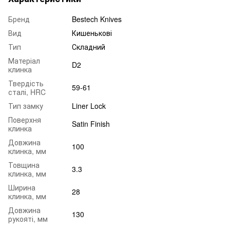
Бренд
Bestech Knives
Вид
Кишенькові
Тип
Складний
Матеріал
D2
клинка
Твердість
59-61
сталі, HRC
Тип замку
Liner Lock
Поверхня
Satin Finish
клинка
Довжина
100
клинка, мм
Товщина
3.3
клинка, мм
Ширина
28
клинка, мм
Довжина
130
рукояті, мм