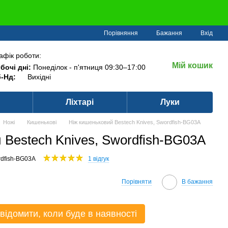
Порівняння
Бажання
Вхід
афік роботи:
Мій кошик
бочі дні:
Понеділок - п'ятниця 09:30–17:00
-Нд:
Вихідні
Ліхтарі
Луки
Ножі
Кишенькові
Ніж кишеньковий Bestech Knives, Swordfish-BG03A
 Bestech Knives, Swordfish-BG03A
rdfish-BG03A
1 відгук
Порівняти
В бажання
відомити, коли буде в наявності