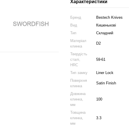
Характеристики
Бренд
Bestech Knives
Вид
Кишенькові
Тип
Складний
Матеріал
D2
клинка
Твердість
сталі,
59-61
HRC
Тип замку
Liner Lock
Поверхня
Satin Finish
клинка
Довжина
клинка,
100
мм
Товщина
клинка,
3.3
мм