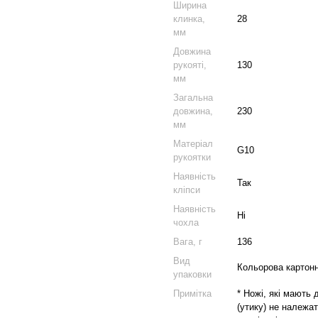
Ширина
клинка,
28
мм
Довжина
рукояті,
130
мм
Загальна
довжина,
230
мм
Матеріал
G10
рукоятки
Наявність
Так
кліпси
Наявність
Ні
чохла
Вага, г
136
Вид
Кольорова картонн
упаковки
Примітка
* Ножі, які мають
(утику) не належат