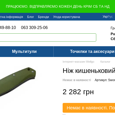
ПРАЦЮЄМО. ВІДПРАВЛЯЄМО КОЖЕН ДЕНЬ КРІМ СБ ТА НД
Укр
Рус
ктна інформація
Блог
Бренди
Угода користувача
49-88-10
063 309-25-06
Гр
Ро
Сб
Мультитули
Точилки та аксесуари
Інтернет-магазин Wellgo
Каталог
Ніж кишеньковий
Немає в наявності
Артикул: Swo
2 282 грн
Немає в наявності. По