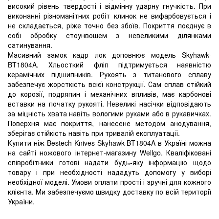
високий рівень твердості і відмінну ударну гнучкість. При
виконанні різноманітних робіт клинок не вифарбовується і
не складається, ріже точно без збоїв. Покриття поєднує в
собі обробку стоунвошем з невеликими ділянками
сатинування.
Масивний замок кадр лок доповнює модель Skyhawk-
BT1804A. Хльосткий фліп підтримується наявністю
керамічних підшипників. Рукоять з титанового сплаву
забезпечує жорсткість всієї конструкції. Сам сплав стійкий
до корозії, подряпин і механічних впливів, має карбонові
вставки на початку рукояті. Невеликі насічки відповідають
за міцність хвата навіть вологими руками або в рукавичках.
Поверхня має покриття, нанесене методом анодування,
зберігає стійкість навіть при тривалій експлуатації.
Купити ніж Bestech Knives Skyhawk-BT1804A в Україні можна
на сайті ножового інтернет-магазину Wellgo. Кваліфіковані
співробітники готові надати будь-яку інформацію щодо
товару і при необхідності нададуть допомогу у виборі
необхідної моделі. Умови оплати прості і зручні для кожного
клієнта. Ми забезпечуємо швидку доставку по всій території
України.