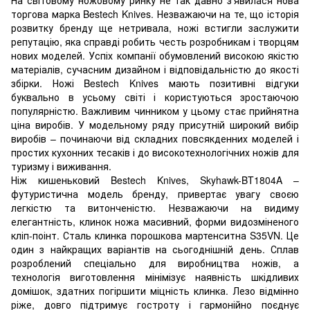
торгова марка Bestech Knives. Незважаючи на те, що історія
розвитку бренду ще нетривала, ножі встигли заслужити
репутацію, яка справді робить честь розробникам і творцям
нових моделей. Успіх компанії обумовлений високою якістю
матеріалів, сучасним дизайном і відповідальністю до якості
збірки. Ножі Bestech Knives мають позитивні відгуки
буквально в усьому світі і користуються зростаючою
популярністю. Важливим чинником у цьому стає прийнятна
ціна виробів. У модельному ряду присутній широкий вибір
виробів – починаючи від складних повсякденних моделей і
простих кухонних тесаків і до високотехнологічних ножів для
туризму і виживання.
Ніж кишеньковий Bestech Knives, Skyhawk-BT1804A –
футуристична модель бренду, привертає увагу своєю
легкістю та витонченістю. Незважаючи на видиму
елегантність, клинок ножа масивний, форми видозміненого
кліп-поінт. Сталь клинка порошкова мартенситна S35VN. Це
один з найкращих варіантів на сьогоднішній день. Сплав
розроблений спеціально для виробництва ножів, а
технологія виготовлення мінімізує наявність шкідливих
домішок, здатних погіршити міцність клинка. Лезо відмінно
ріже, довго підтримує гостроту і гармонійно поєднує