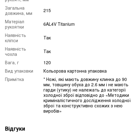
Загальна
215
довжина, мм
Матеріал
6AL4V Titanium
рукоятки
Наявність
Так
кліпси
Наявність
Так
чохла
Вага, г
120
Вид упаковки
Кольорова картонна упаковка
Примітка
* Ножі, які мають довжину клинка до 90
мм, товщину обуха до 2.6 мм і не мають
гарди (утику) не належать до категорії
холодної зброї відповідно до «Методики
криміналістичного дослідження холодної
зброї та конструктивно схожих з нею
виробів»
Відгуки