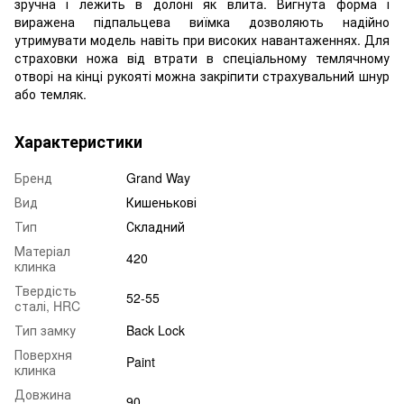
зручна і лежить в долоні як влита. Вигнута форма і
виражена підпальцева виїмка дозволяють надійно
утримувати модель навіть при високих навантаженнях. Для
страховки ножа від втрати в спеціальному темлячному
отворі на кінці рукояті можна закріпити страхувальний шнур
або темляк.
Характеристики
Бренд
Grand Way
Вид
Кишенькові
Тип
Складний
Матеріал
420
клинка
Твердість
52-55
сталі, HRC
Тип замку
Back Lock
Поверхня
Paint
клинка
Довжина
90