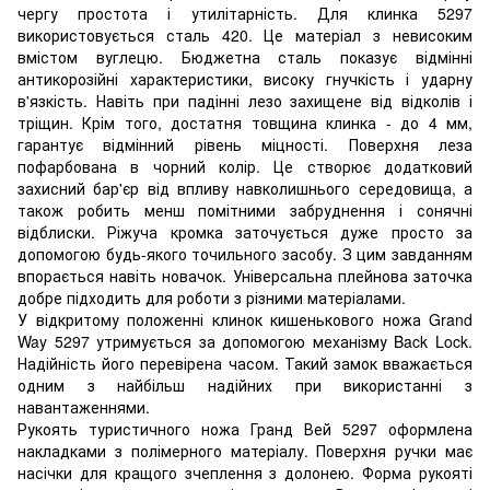
чергу простота і утилітарність. Для клинка 5297
використовується сталь 420. Це матеріал з невисоким
вмістом вуглецю. Бюджетна сталь показує відмінні
антикорозійні характеристики, високу гнучкість і ударну
в'язкість. Навіть при падінні лезо захищене від відколів і
тріщин. Крім того, достатня товщина клинка - до 4 мм,
гарантує відмінний рівень міцності. Поверхня леза
пофарбована в чорний колір. Це створює додатковий
захисний бар'єр від впливу навколишнього середовища, а
також робить менш помітними забруднення і сонячні
відблиски. Ріжуча кромка заточується дуже просто за
допомогою будь-якого точильного засобу. З цим завданням
впорається навіть новачок. Універсальна плейнова заточка
добре підходить для роботи з різними матеріалами.
У відкритому положенні клинок кишенькового ножа Grand
Way 5297 утримується за допомогою механізму Back Lock.
Надійність його перевірена часом. Такий замок вважається
одним з найбільш надійних при використанні з
навантаженнями.
Рукоять туристичного ножа Гранд Вей 5297 оформлена
накладками з полімерного матеріалу. Поверхня ручки має
насічки для кращого зчеплення з долонею. Форма рукояті