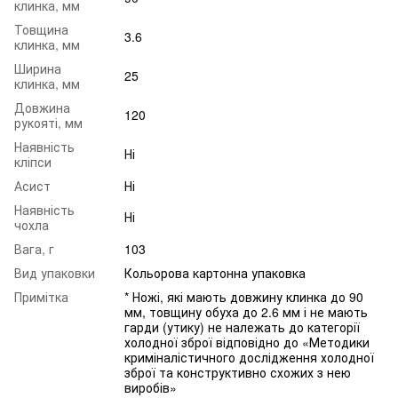
клинка, мм
Товщина
3.6
клинка, мм
Ширина
25
клинка, мм
Довжина
120
рукояті, мм
Наявність
Ні
кліпси
Асист
Ні
Наявність
Ні
чохла
Вага, г
103
Вид упаковки
Кольорова картонна упаковка
Примітка
* Ножі, які мають довжину клинка до 90
мм, товщину обуха до 2.6 мм і не мають
гарди (утику) не належать до категорії
холодної зброї відповідно до «Методики
криміналістичного дослідження холодної
зброї та конструктивно схожих з нею
виробів»